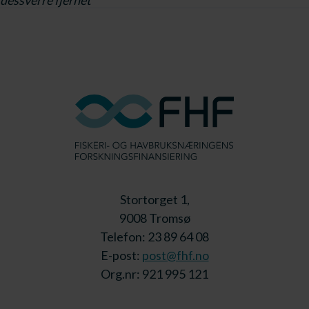
dessverre fjernet
Stortorget 1,
9008 Tromsø
Telefon: 23 89 64 08
E-post:
post@fhf.no
Org.nr: 921 995 121