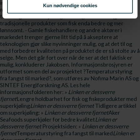
ingen is. På den annen side er dette et utslag av at
Kun nødvendige cookies
markedet rett og slett må venne seg til, og akseptere, at
teknologisk innovasjon og utvikling faktisk kan gjøre
tradisjonelle produkter som fisk enda bedre og mer
lønnsomt. - Gamle fiskehandlere og andre aktører i
markedet trenger gjerne litt tid på å akseptere at
teknologien gjør slike nyvinninger mulig, og at det til og
med forbedrer kvaliteten på produktet de er så stolte av å
selge. Men det går fort over når de ser at det faktisk er
mulig, konkluderer Jakobsen. Informasjonsbrosjyren er
utformet som en del av prosjektet ?Temperaturstyring
fra fangst til marked?, som utføres av Nofima Marin AS og
SINTEF Energiforskning AS. Les hele
informasjonsfolderen her: »
Linken er dessverre
fjernet
Lengre holdbarhet for fisk og fiskeprodukter med
superkjøling
Linken er dessverre fjernet
Tidligere artikkel
om superkjøling: »
Linken er dessverre fjernet
Aker
Seafoods superkjøler for bedre kvalitet
Linken er
dessverre fjernet
Prosjektsiden: »
Linken er dessverre
fjernet
Temperaturstyring fra fangst til marked
Linken er