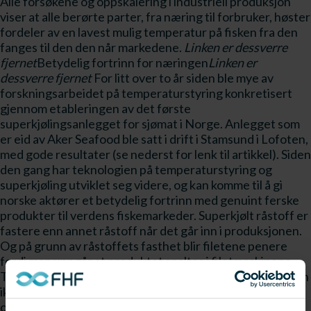
Alle forsøkene og oppskalering i industriell produksjon
viser at alle berørte parter, fra næring til forbruker, høster
fordeler av en lavest mulig temperatur på fisken fra den
fanges til den den når markedene.
Linken er dessverre
fjernet
Betydelig fortrinn for næringen
Linken er
dessverre fjernet
For litt over to år siden ble mye av
forskningsarbeidet på temperaturstyring konkretisert
gjennom etableringen av det første
superkjølingsanlegget for sjømat i Norge. Anlegget som
er eid av Aker Seafood ble satt i drift i Stamsund i Lofoten,
med gode resultater (se nederst for lenk til artikkel). Siden
den gang har teknologien på temperaturstyring og
superkjøling utviklet seg videre, og kan komme til å gi
norske aktører et betydelig fortrinn med genuint ferske
produkter til verdens fiskemarkeder. Superkjølt råstoff er
fastere enn annet råstoff når det går inn i produksjonen.
Og på grunn av råstoffets fasthet blir filetene penere
fordi man unngår at produktet spaltes i filetmaskinene.
Tradisjonelt har temperaturstyring under filetproduksjon
ikke vært et fokus, men med superkjøling er det enklere å
opprettholde en stabil temperatur under produksjon.