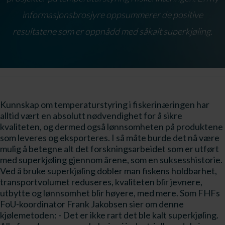
informasjonsbrosjyre oppsummerer de positive
resultatene som er oppnådd med såkalt superkjøling.
Kunnskap om temperaturstyring i fiskerinæringen har
alltid vært en absolutt nødvendighet for å sikre
kvaliteten, og dermed også lønnsomheten på produktene
som leveres og eksporteres. I så måte burde det nå være
mulig å betegne alt det forskningsarbeidet som er utført
med superkjøling gjennom årene, som en suksesshistorie.
Ved å bruke superkjøling dobler man fiskens holdbarhet,
transportvolumet reduseres, kvaliteten blir jevnere,
utbytte og lønnsomhet blir høyere, med mere. Som FHFs
FoU-koordinator Frank Jakobsen sier om denne
kjølemetoden: - Det er ikke rart det ble kalt superkjøling.