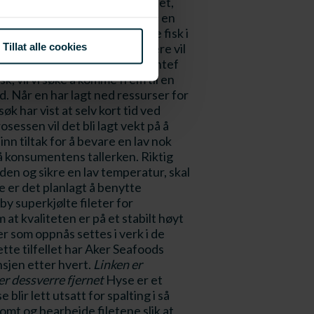
 kommer langt under frysepunktet,
vi se på ulike metoder for å gi en
ater i ny forskrift for å lagre fisk i
Tillat alle cookies
 etter fangst. I slike konteinere vil
 produksjonskompetanse med Sintef
k, vil vi søke å komme frem til en
d. Når en har lagt ned ressurser for
øk har vist at selv kort tid ved
essen vil det bli lagt vekt på å
inn tiltak for å bevare en lav nok
å konsumentens tallerken. Riktig
en og sikre en lav temperatur, skal
ne er det planlagt å benytte
y superkjølte fileter for
at kvaliteten er på et stabilt høyt
er som oppnås settes i verk i de
ette tilfellet har Aker Seafoods
ansjen etter hvert.
Linken er
er dessverre fjernet
Hyse er et
lir lett utsatt for spalting i så
omt og bearbeide filetene slik at