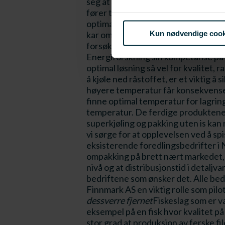
seg at superkjøling i kald luftstrøm
fører til økt drypptap. Bedre styring
optimal nedkjøling og beholde en slik 
Kun nødvendige cook
kar om bord i trålere. Dette åpner fo
forsøk for å komme frem til en opt
Energiforskning sin kompetanse på kj
optimal løsning så vel for kvalitet,
å kjøle ned råstoffet, er et viktig å 
høyere temperatur får konsekvenser f
finne optimal temperatur for lagring 
temperatur. De ferdige produktene 
superkjøling og pakking uten is kan
vi sørge for at opplevelsen ved å spi
eksisterende foredlingsbedrifter i 
ompakking på brett nært markedet, f
nivå og at distribusjonstid i detaljv
bedriftene som ønsker det. Alle bedr
Finnmark AS en viktig rolle som pilotb
dessverre fjernet
Fiskeslag som er v
eksempel på en fisk hvor kvalitet på 
stor grad at produksjon av ferske fi