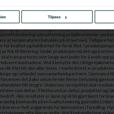
 og skallfrysing hvor temperaturen i overflaten av fileten
 av temperatur kan forhindre dette. I dette prosjektet skal 
temperatur så lenge fileten er i distribusjon. Mattilsynet till
ies
Tilpass
r en ny måte å lagre fersk fisk og mulighet for sortering like
imal kjøleløsning finne sted. Ved å kombinere industriens
øling og Fiskeriforskning sin kompetanse på kvalitet på fis
 rasjonell håndtering som utforming av kjølesystemer om bor
sikre at temperaturen beholdes på et lavt nivå. Tidligere fors
or kvalitet og holdbarhet for fersk filet. I produksjonspros
av fisk til filetering. Under produksjon må det også settes 
skal transporteres over lange avstander for å ende opp p
 redusere kostnadene. Ved å benytte den riktige kjølemetod
se slik filet blir den aller beste. I markedstest av produkte
Norge og i utlandet som samarbeidspartnere. Gjennom å tilb
orventes det å øke volum ferske fileter betydelig gjennom 
arehandelen blir lengre. Underveis i prosjektet skal resultat
iftene som deltar i Filetforum kan delta i prosjektet og i d
edrift. Alle resultater er åpne og vil bli gjort kjent for br
anskelig å behandle på en kvalitetsmessig god måte
Linken 
råvaren er helt avgjørende for lønnsomhet i foredling. Hyse b
letstykninger ofte ikke er mulig. Ved å behandle hyse skåns