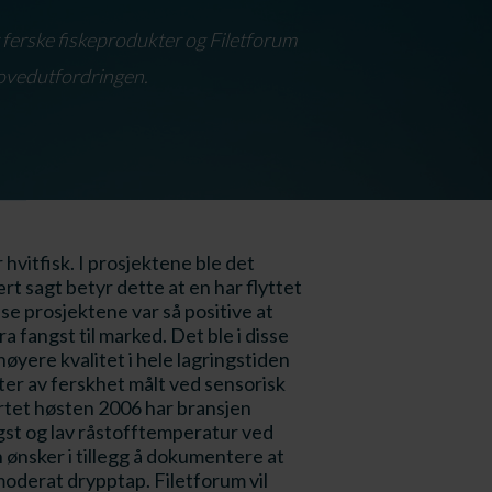
 ferske fiskeprodukter og Filetforum
 hovedutfordringen.
hvitfisk. I prosjektene ble det
rt sagt betyr dette at en har flyttet
sse prosjektene var så positive at
 fangst til marked. Det ble i disse
høyere kvalitet i hele lagringstiden
ster av ferskhet målt ved sensorisk
artet høsten 2006 har bransjen
ngst og lav råstofftemperatur ved
n ønsker i tillegg å dokumentere at
 moderat drypptap. Filetforum vil