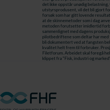
det ikke oppstår unødig belastning,
utstyrsprodusent, vil det bli gjort
forsøk som har gitt lovende resultat
at de skinnemetoder som i dag anvend
metoden forutsetter imidlertid forb
sammenlignet med dagens produksjons
pilotbedriftene som deltar har med f
bli dokumentert ved at fangsten beh
kvalitet helt frem til forbruker. Pr
Filetforum. Arbeidet skal foregå hel
klippet fra "Fisk, industri og marked"