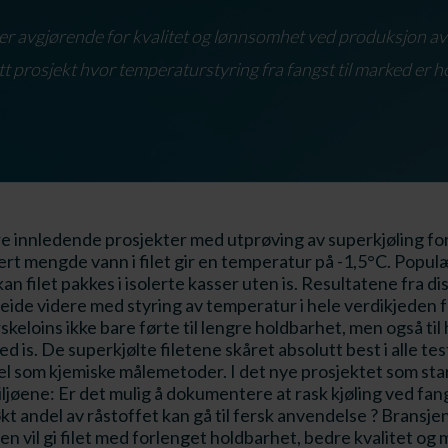
er avgjørende for kvalitet og lønnsomhet ved produksjon av
tt prosjekt hvor temperaturstyring fra fangst til marked er
e innledende prosjekter med utprøving av superkjøling for 
ert mengde vann i filet gir en temperatur på -1,5°C. Populæ
an filet pakkes i isolerte kasser uten is. Resultatene fra di
eide videre med styring av temperatur i hele verdikjeden fra
skeloins ikke bare førte til lengre holdbarhet, men også til 
is. De superkjølte filetene skåret absolutt best i alle te
 vel som kjemiske målemetoder. I det nye prosjektet som st
iljøene: Er det mulig å dokumentere at rask kjøling ved fa
økt andel av råstoffet kan gå til fersk anvendelse ? Bransje
den vil gi filet med forlenget holdbarhet, bedre kvalitet og