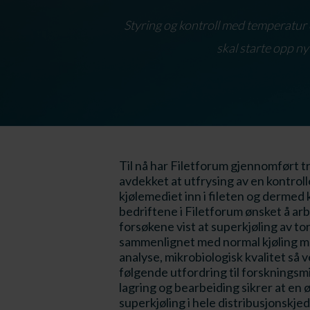
Styring og kontroll med temperatur 
skal starte opp ny
Til nå har Filetforum gjennomført tr
avdekket at utfrysing av en kontroll
kjølemediet inn i fileten og dermed k
bedriftene i Filetforum ønsket å arb
forsøkene vist at superkjøling av tor
sammenlignet med normal kjøling med 
analyse, mikrobiologisk kvalitet så
følgende utfordring til forskningsm
lagring og bearbeiding sikrer at en 
superkjøling i hele distribusjonskje