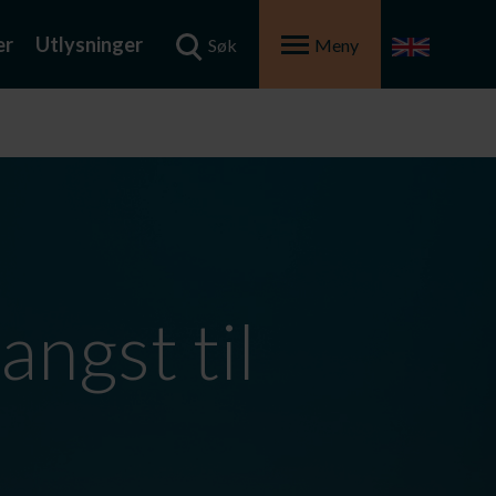
er
Utlysninger
Søk
Meny
angst til