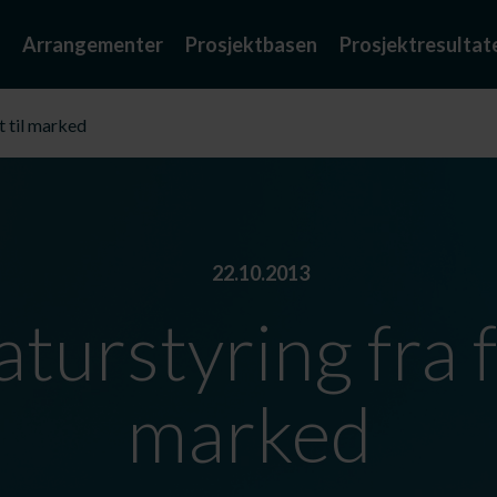
Arrangementer
Prosjektbasen
Prosjektresultat
t til marked
22.10.2013
urstyring fra f
marked