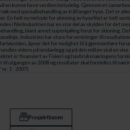
 vil en kunne heve verdien betydelig. Gjennom et samarbei
 forsøk med spesialbehandling av trålfanget hyse. Det er a
er. En helt ny metode for skinning av hysefilet er helt sent
es i filetindustrien har en stor del av skylden for det mest
ehandling, blant annet superkjøling forut for skinning. De
linje. Industrien har store forventninger til resultatene
artøysiden, åpner det for mulighet til å gjennomføre forsøk 
andles videre på landanlegg og på den måten skal en vise 
osjektet er finansiert av Fiskeri og havbruksnæringens fors
t til utgangen av 2008 og resultater skal formidles til nær
 nr. 1 - 2007)
Prosjektbasen