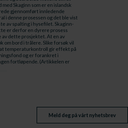
d med Skaginn som er en islandsk
llerede gjennomført innledende
ral i denne prosessen og det ble vist
e av spalting i hysefilet. Skaginn-
tte er derfor en dyrere prosess
 av dette prosjektet. At en av
om bord i trålere. Slike forsøk vil
at temperaturkontroll gir effekt på
kningsfond og er forankret i
ingen fortløpende. (Artikkelen er
Meld deg på vårt nyhetsbrev