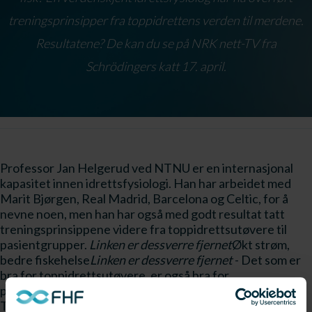
treningsprinsipper fra toppidrettens verden til merdene.
Resultatene? De kan du se på NRK nett-TV fra
Schrödingers katt 17. april.
Professor Jan Helgerud ved NTNU er en internasjonal
kapasitet innen idrettsfysiologi. Han har arbeidet med
Marit Bjørgen, Real Madrid, Barcelona og Celtic, for å
nevne noen, men han har også med godt resultat tatt
treningsprinsippene videre fra toppidrettsutøvere til
pasientgrupper.
Linken er dessverre fjernet
Økt strøm,
bedre fiskehelse
Linken er dessverre fjernet
- Det som er
bra for toppidrettsutøvere, er også bra for
pasientgrupper, forklarer prosjektleder Harald Takle. -
Tanken bak prosjektet har vært å overføre denne