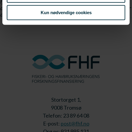
fjernet
prosjektet
Linken er dessverre fjernet
Linken er
dessverre fjernet
Fotolisens: Creative Commons
Linken er
Kun nødvendige cookies
dessverre fjernet
CCPL
Linken er dessverre fjernet
Stortorget 1,
9008 Tromsø
Telefon: 23 89 64 08
E-post:
post@fhf.no
Org.nr: 921 995 121