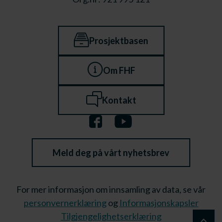
Prosjektbasen
Om FHF
Kontakt
Meld deg på vårt nyhetsbrev
For mer informasjon om innsamling av data, se vår
personvernerklæring
og
Informasjonskapsler
Tilgjengelighetserklæring
keyboard_arrow_up