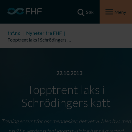
Søk
Meny
fhf.no
Nyheter fra FHF
Topptrent laks i Schrödingers katt
22.10.2013
Topptrent laks i
Schrödingers katt
Trening er sunt for oss mennesker, det vet vi. Men hva med
fisk? En verdenskjent idrettsfysiolog har nå overført