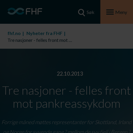
Søk
Meny
fhf.no
Nyheter fra FHF
Tre nasjoner - felles front mot pankreassykdom
22.10.2013
Tre nasjoner - felles front
mot pankreassykdom
Forrige måned møttes representanter for Skottland, Irland
og Norge for syvende gang ? mellom de syv fjell i Bergen ?