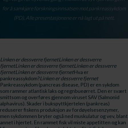
for å samkjøre forskningsinnsatsen mot pankreassykdom
(PD). Alle presentasjonene er nå lagt ut på nett.
Linken er dessverre fjernet
Linken er dessverre
fjernet
Linken er dessverre fjernet
Linken er dessverre
fjernet
Linken er dessverre fjernet
Hva er
pankreassykdom?
Linken er dessverre fjernet
Pankreassykdom (pancreas disease, PD) er en sykdom
som rammer atlantisk laks og regnbueørret. Den er svært
smittsom og overføres gjennom viruset SAV (Salmonid
alphavirus). Skader i bukspyttkjertelen (pankreas)
reduserer fiskens produksjon av fordøyelsesenzymer,
men sykdommen bryter også ned muskulatur og vev, blant
annet i hjertet. En rammet fisk vil miste appetitten og kan