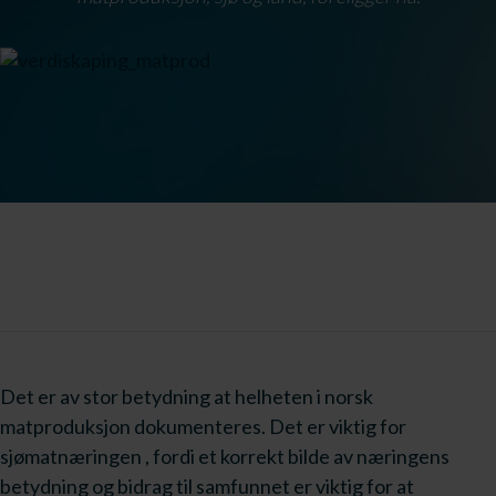
Det er av stor betydning at helheten i norsk
matproduksjon dokumenteres. Det er viktig for
sjømatnæringen , fordi et korrekt bilde av næringens
betydning og bidrag til samfunnet er viktig for at