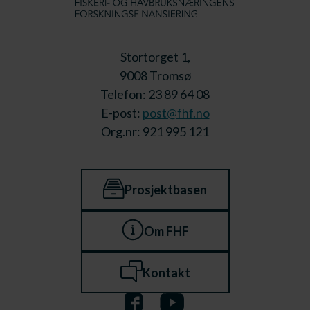
Stortorget 1,
9008 Tromsø
Telefon: 23 89 64 08
E-post:
post@fhf.no
Org.nr: 921 995 121
Prosjektbasen
Om FHF
Kontakt