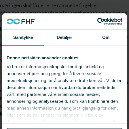
næringen skal få de rette rammebetingelser.
Men det er og av betydning for samfunnet som helhet og
for forståelsen av de forskjellige sektorers betydning og
bidrag.
I en diskusjon om "hva vi skal leve av etter oljen" dreier det
Samtykke
Detaljer
Om
seg om hva som skal finansere landets velferd i fremtiden.
Da er begrepet verdiskaping helt sentralt, det er
Denne nettsiden anvender cookies
verdiskapingen som sier noe om hva en sektor bidrar med
Vi bruker informasjonskapsler for å gi innhold og
for å finansiere velferden.
annonser et personlig preg, for å levere sosiale
mediefunksjoner og for å analysere trafikken vår. Vi deler
Dette er bakgrunnen for at FHF forespurte SINTEF om å
dessuten informasjon om hvordan du bruker nettstedet
dokumentere og analysere hva verdiskapingen i norsk
vårt, med partnerne våre innen sosiale medier,
matproduksjon som helhet er. Dette er i forlengelsen av
annonsering og analysearbeid, som kan kombinere den
den brede verdiskapingsanalyse av sjømatnæringen som
med annen informasjon du har gjort tilgjengelig for dem,
kom høsten 2015.
eller som de har samlet inn gjennom din bruk av
tjenestene deres. Du samtykker vår bruk av nødvendige
Rapporten har ikke overraskende alt skapt betydelig
informasjonskapsler ved å bruke nettstedet vårt.