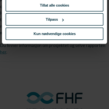
Tillat alle cookies
oppmerksomhet.
Her foreligger rapporten, den er særdeles lett
tilgjengelig, og derved et nyttig verktøy for aktører i
Tilpass
næringen og andre som søker korrekt innsikt i hva norsk
matproduksjon er.
Kun nødvendige cookies
Du finner informasjon om prosjektet og selve rapporten
her
.