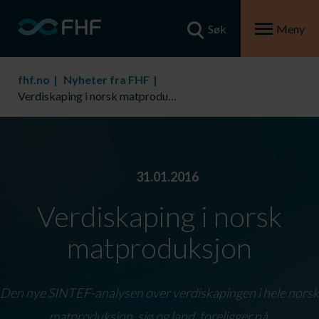
Søk
Meny
fhf.no
Nyheter fra FHF
Verdiskaping i norsk matproduksjon
31.01.2016
Verdiskaping i norsk
matproduksjon
Den nye SINTEF-analysen over verdiskapingen i hele norsk
matproduksjon, sjø og land, foreligger nå.