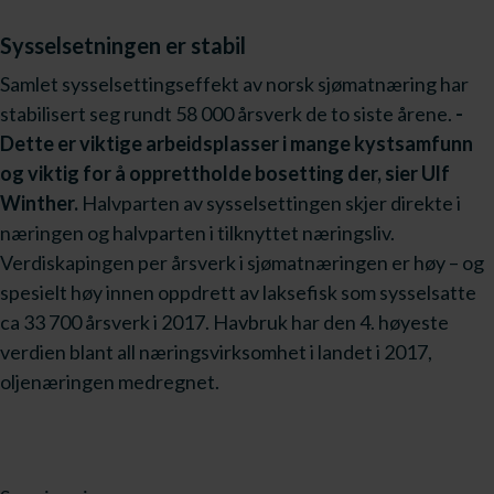
Sysselsetningen er stabil
Samlet sysselsettingseffekt av norsk sjømatnæring har
stabilisert seg rundt 58 000 årsverk de to siste årene.
-
Dette er viktige arbeidsplasser i mange kystsamfunn
og viktig for å opprettholde bosetting der, sier Ulf
Winther.
Halvparten av sysselsettingen skjer direkte i
næringen og halvparten i tilknyttet næringsliv.
Verdiskapingen per årsverk i sjømatnæringen er høy – og
spesielt høy innen oppdrett av laksefisk som sysselsatte
ca 33 700 årsverk i 2017. Havbruk har den 4. høyeste
verdien blant all næringsvirksomhet i landet i 2017,
oljenæringen medregnet.