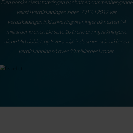
Den norske sjømatnæringen har hatt en sammenhengende
vekst i verdiskapingen siden 2012. I 2017 var
verdiskapingen inklusive ringvirkninger på nesten 94
milliarder kroner. De siste 10 årene er ringvirkningene
alene blitt doblet, og leverandørindustrien står nå for en
verdiskapning på over 30 milliarder kroner.