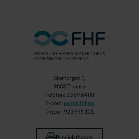
Stortorget 1,
9008 Tromsø
Telefon: 23 89 64 08
E-post:
post@fhf.no
Org.nr: 921 995 121
Prosjektbasen