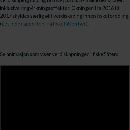
verdiskaping (bidrag til BNP) på ca. 37 milliarder kroner,
inklusive ringvirkningseffekter. Økningen fra 2016 til
2017 skyldes særlig økt verdiskaping innen fiskeforedling
(
Les hele rapporten fra fiskeflåten her
).
Se animasjon som viser verdiskapningen i fiskeflåten: