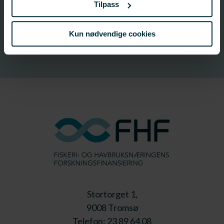
FHF-ansvarlig
Tilpass
FHF
post@fhf.no
Kun nødvendige cookies
Stortorget 1,
9008 Tromsø
Telefon: 23 89 64 08