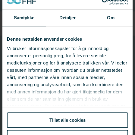
Samtykke
Detaljer
Om
Denne nettsiden anvender cookies
253074
Vi bruker informasjonskapsler for å gi innhold og
Prosjektnummer
annonser et personlig preg, for å levere sosiale
mediefunksjoner og for å analysere trafikken vår. Vi deler
dessuten informasjon om hvordan du bruker nettstedet
Prosjektinformasjon
vårt, med partnerne våre innen sosiale medier,
annonsering og analysearbeid, som kan kombinere den
Prosjektnummer: 253074
med annen informasjon du har gjort tilgjengelig for dem,
Status:
Avsluttet
eller som de har samlet inn gjennom din bruk av
Startdato: 31.01.2002
tjenestene deres. Du samtykker vår bruk av nødvendige
Sluttdato: 31.12.2003
informasjonskapsler ved å bruke nettstedet vårt.
Fagfelt:
Felles satsingsområder;
Marint restråstoff
Tillat alle cookies