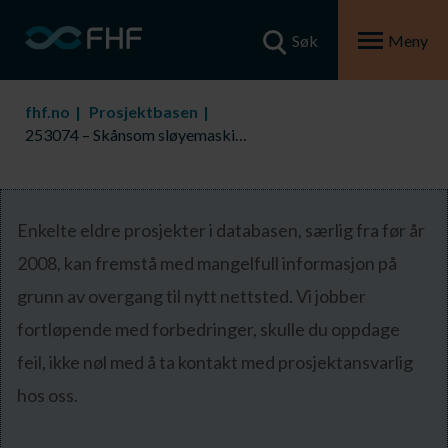
Søk
Meny
fhf.no
Prosjektbasen
253074 – Skånsom sløyemaskin ferskfisktrålere - videreutvikling
Enkelte eldre prosjekter i databasen, særlig fra før år
2008, kan fremstå med mangelfull informasjon på
grunn av overgang til nytt nettsted. Vi jobber
fortløpende med forbedringer, skulle du oppdage
feil, ikke nøl med å ta kontakt med prosjektansvarlig
hos oss.