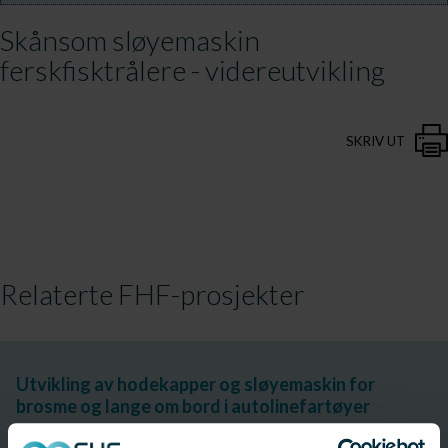
Skånsom sløyemaskin
ferskfisktrålere - videreutvikling
SKRIV UT
Relaterte FHF-prosjekter
Utvikling av hodekapper og sløyemaskin for
brosme og lange om bord i autolinefartøyer
Prosjektnummer: 900295