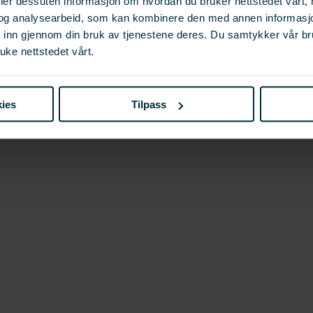
deler dessuten informasjon om hvordan du bruker nettstedet vårt,
og analysearbeid, som kan kombinere den med annen informasjon d
t inn gjennom din bruk av tjenestene deres. Du samtykker vår b
uke nettstedet vårt.
 næringer
ies
Tilpass