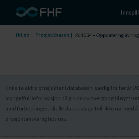
Innspill
fhf.no
Prosjektbasen
261034 – Oppdatering av rin
Enkelte eldre prosjekter i databasen, særlig fra før år 
mangelfull informasjon på grunn av overgang til nytt ne
med forbedringer, skulle du oppdage feil, ikke nøl med å
prosjektansvarlig hos oss.