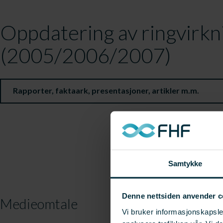
Oppdatering av ringvirkn
(2005/2006/2007)
Rapporter, faktaark, presentasjoner, artikler m.m.
Samtykke
Denne nettsiden anvender c
Medieomtale
Vi bruker informasjonskapsler