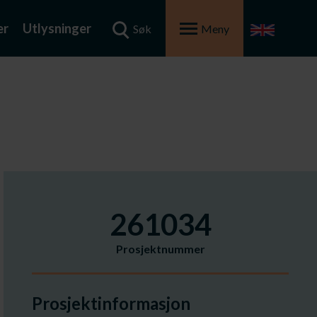
er
Utlysninger
Søk
Meny
261034
Prosjektnummer
Prosjektinformasjon