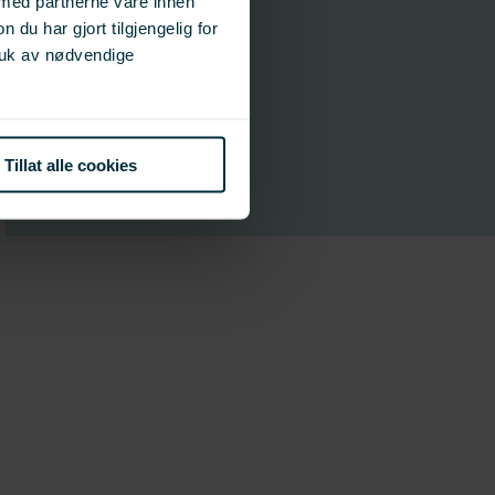
 med partnerne våre innen
u har gjort tilgjengelig for
Prosjektleder
ruk av nødvendige
Trude Olafsen
AKVA group ASA
Prosjektleder
tolafsen@akvagroup.com
Tillat alle cookies
915 57 400