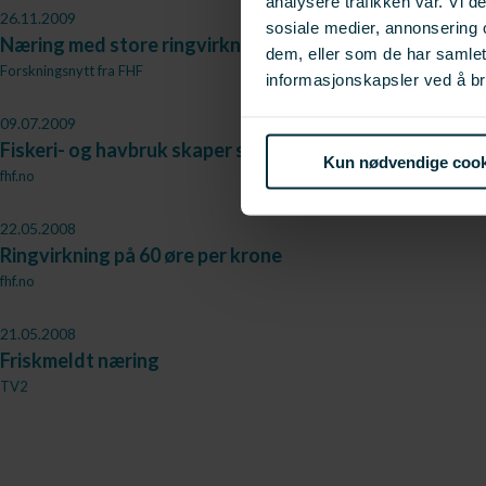
analysere trafikken vår. Vi 
26.11.2009
sosiale medier, annonsering 
Næring med store ringvirkninger
dem, eller som de har samle
Forskningsnytt fra FHF
informasjonskapsler ved å br
09.07.2009
Fiskeri- og havbruk skaper store ringvirkninger i andre
Kun nødvendige cook
fhf.no
22.05.2008
Ringvirkning på 60 øre per krone
fhf.no
21.05.2008
Friskmeldt næring
TV2