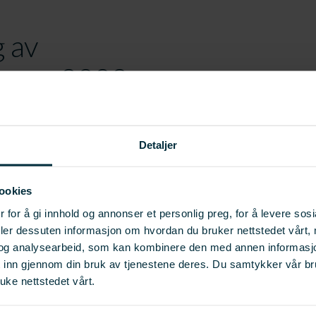
 av
oren - 2002
Detaljer
SKRIV UT
ookies
 for å gi innhold og annonser et personlig preg, for å levere sos
deler dessuten informasjon om hvordan du bruker nettstedet vårt,
og analysearbeid, som kan kombinere den med annen informasjon d
t inn gjennom din bruk av tjenestene deres. Du samtykker vår b
uke nettstedet vårt.