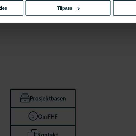
ies
Tilpass
Prosjektbasen
Om FHF
Kontakt