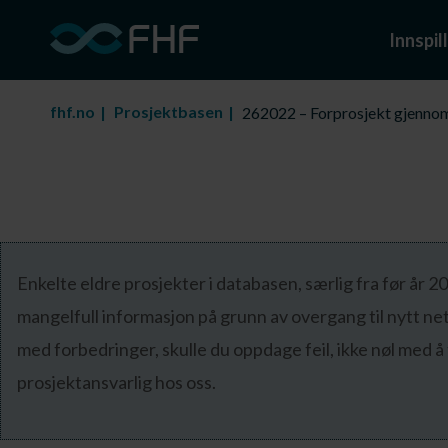
Innspill
fhf.no
Prosjektbasen
262022 – Forprosjekt gjennomg
Enkelte eldre prosjekter i databasen, særlig fra før år 
mangelfull informasjon på grunn av overgang til nytt ne
med forbedringer, skulle du oppdage feil, ikke nøl med å
prosjektansvarlig hos oss.