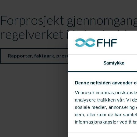
Forprosjekt gjennomgang
regelverket i fiskerisekt
Rapporter, faktaark, presentasjoner, artikler m.m.
Samtykke
Denne nettsiden anvender c
Vi bruker informasjonskapsler
analysere trafikken vår. Vi 
sosiale medier, annonsering 
dem, eller som de har samle
informasjonskapsler ved å br