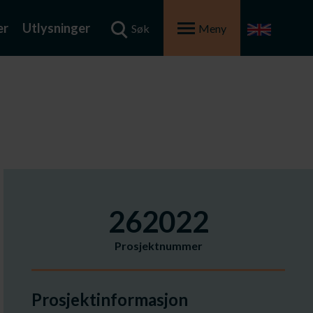
er
Utlysninger
Søk
Meny
262022
Prosjektnummer
Prosjektinformasjon