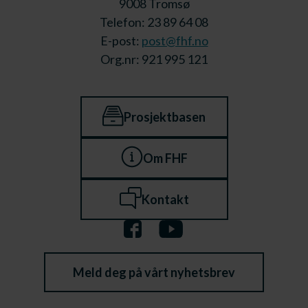
9008 Tromsø
Telefon: 23 89 64 08
E-post:
post@fhf.no
Org.nr: 921 995 121
Prosjektbasen
Om FHF
Kontakt
Meld deg på vårt nyhetsbrev