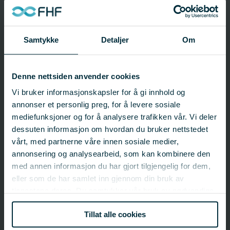
Prosjektinformasjon
Prosjektnummer: 262092
Samtykke
Detaljer
Om
Status:
Avsluttet
Startdato: 01.07.2003
Sluttdato: 30.06.2004
Fagfelt:
Felles satsingsområder;
Marked og samfunn
Denne nettsiden anvender cookies
Vi bruker informasjonskapsler for å gi innhold og
annonser et personlig preg, for å levere sosiale
FHF-ansvarlig
mediefunksjoner og for å analysere trafikken vår. Vi deler
dessuten informasjon om hvordan du bruker nettstedet
FHF
vårt, med partnerne våre innen sosiale medier,
post@fhf.no
annonsering og analysearbeid, som kan kombinere den
med annen informasjon du har gjort tilgjengelig for dem,
eller som de har samlet inn gjennom din bruk av
Ansvarlig organisasjon
tjenestene deres. Du samtykker vår bruk av nødvendige
Nofima AS
informasjonskapsler ved å bruke nettstedet vårt.
post@nofima.no
Tillat alle cookies
77 62 90 00