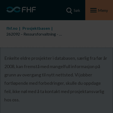
Søk
Meny
fhf.no
Prosjektbasen
262092 – Ressursforvaltning - fra art til part. En analyse av samlekvoteordningen i det norske kystfiske.
Enkelte eldre prosjekter i databasen, særlig fra før år
2008, kan fremstå med mangelfull informasjon på
grunn av overgang til nytt nettsted. Vi jobber
fortløpende med forbedringer, skulle du oppdage
feil, ikke nøl med å ta kontakt med prosjektansvarlig
hos oss.