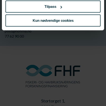
Prosjektleder
Tilpass
Stein Rånes (historisk tilknytning)
Nofima AS
Kun nødvendige cookies
Forsker
post@nofima.no
77 62 90 00
Stortorget 1,