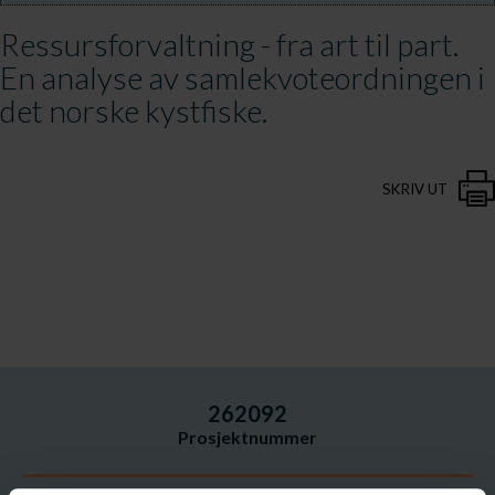
Ressursforvaltning - fra art til part.
En analyse av samlekvoteordningen i
det norske kystfiske.
SKRIV UT
262092
Prosjektnummer