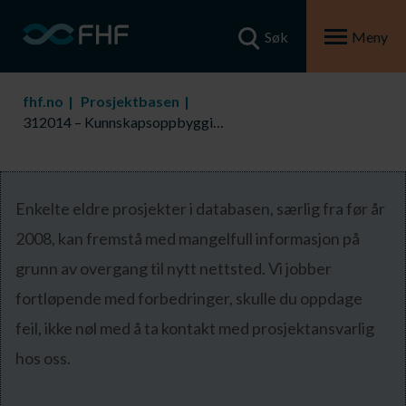
Søk
Meny
fhf.no
Prosjektbasen
312014 – Kunnskapsoppbygging ressurs LUR 2007
Enkelte eldre prosjekter i databasen, særlig fra før år
2008, kan fremstå med mangelfull informasjon på
grunn av overgang til nytt nettsted. Vi jobber
fortløpende med forbedringer, skulle du oppdage
feil, ikke nøl med å ta kontakt med prosjektansvarlig
hos oss.