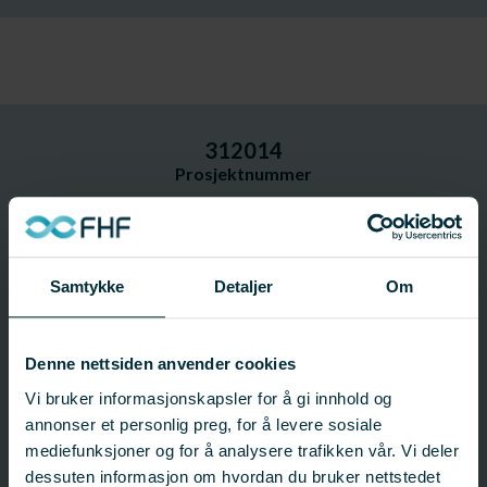
312014
Prosjektnummer
Prosjektinformasjon
Samtykke
Detaljer
Om
Prosjektnummer: 312014
Status:
Avsluttet
Startdato: 01.01.2007
Sluttdato: 31.12.2007
Denne nettsiden anvender cookies
Fagfelt:
Villfisk;
Marine ressurser
Vi bruker informasjonskapsler for å gi innhold og
annonser et personlig preg, for å levere sosiale
mediefunksjoner og for å analysere trafikken vår. Vi deler
FHF-ansvarlig
dessuten informasjon om hvordan du bruker nettstedet