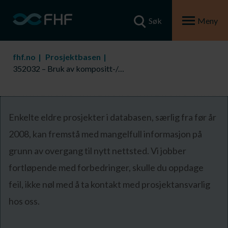
Søk
Meny
fhf.no
Prosjektbasen
352032 – Bruk av kompositt-/sandwichmaterialer som konstruksjonsmateriale i fiskefartøy
Enkelte eldre prosjekter i databasen, særlig fra før år
2008, kan fremstå med mangelfull informasjon på
grunn av overgang til nytt nettsted. Vi jobber
fortløpende med forbedringer, skulle du oppdage
feil, ikke nøl med å ta kontakt med prosjektansvarlig
hos oss.