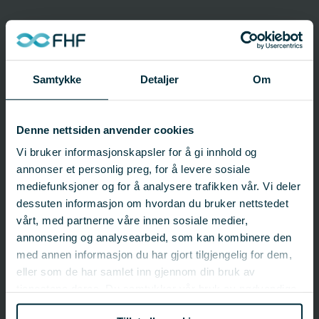
Prosjektinformasjon
Prosjektnummer: 352032
Status:
Avsluttet
Samtykke
Detaljer
Om
Startdato: 01.01.2004
Sluttdato: 01.03.2005
Fagfelt:
Villfisk;
Fiskeri- og fartøyteknologi
Denne nettsiden anvender cookies
Ekstern nettside:
prosjektbanken.forskningsradet.no
Vi bruker informasjonskapsler for å gi innhold og
annonser et personlig preg, for å levere sosiale
mediefunksjoner og for å analysere trafikken vår. Vi deler
FHF-ansvarlig
dessuten informasjon om hvordan du bruker nettstedet
vårt, med partnerne våre innen sosiale medier,
FHF
annonsering og analysearbeid, som kan kombinere den
post@fhf.no
med annen informasjon du har gjort tilgjengelig for dem,
eller som de har samlet inn gjennom din bruk av
tjenestene deres. Du samtykker vår bruk av nødvendige
Ansvarlig organisasjon
informasjonskapsler ved å bruke nettstedet vårt.
Stiftelsen SINTEF