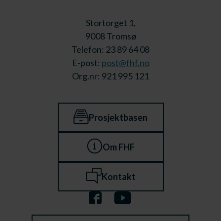
Stortorget 1,
9008 Tromsø
Telefon: 23 89 64 08
E-post:
post@fhf.no
Org.nr: 921 995 121
Prosjektbasen
Om FHF
Kontakt