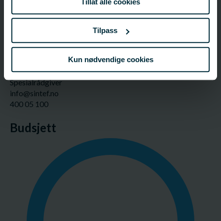
Tillat alle cookies
info@sintef.no
73 59 30 00
Tilpass
Prosjektleder
Kun nødvendige cookies
Reidar Stokke (historisk tilknytning)
Stiftelsen SINTEF
Spesialrådgiver
info@sintef.no
400 05 100
Budsjett