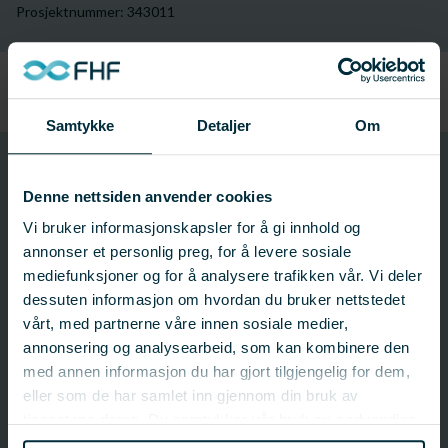
Prosjektnummer: 343011
Samtykke
Detaljer
Om
423143
Prosjektnummer
Denne nettsiden anvender cookies
Vi bruker informasjonskapsler for å gi innhold og
annonser et personlig preg, for å levere sosiale
Prosjektinformasjon
mediefunksjoner og for å analysere trafikken vår. Vi deler
dessuten informasjon om hvordan du bruker nettstedet
Prosjektnummer: 423143
vårt, med partnerne våre innen sosiale medier,
Status:
Avsluttet
Startdato: 24.06.2003
annonsering og analysearbeid, som kan kombinere den
Sluttdato: 31.12.2006
med annen informasjon du har gjort tilgjengelig for dem,
Fagfelt:
Villfisk;
Industri, fersk/fryst torskefisk
eller som de har samlet inn gjennom din bruk av
tjenestene deres. Du samtykker vår bruk av nødvendige
informasjonskapsler ved å bruke nettstedet vårt.