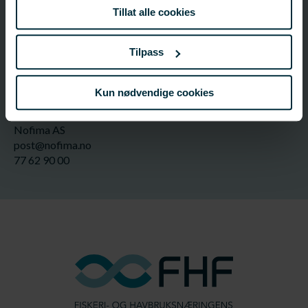
Tillat alle cookies
FHF-ansvarlig
FHF
Tilpass
post@fhf.no
Kun nødvendige cookies
Ansvarlig organisasjon
Nofima AS
post@nofima.no
77 62 90 00