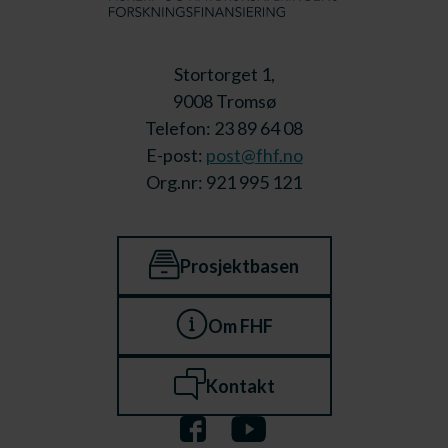
Stortorget 1,
9008 Tromsø
Telefon: 23 89 64 08
E-post:
post@fhf.no
Org.nr: 921 995 121
Prosjektbasen
Om FHF
Kontakt