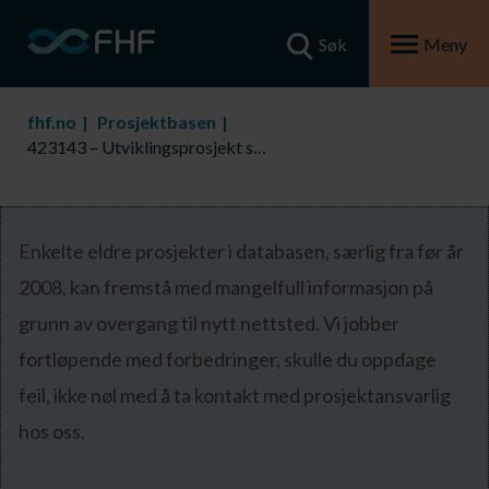
Søk
Meny
fhf.no
Prosjektbasen
423143 – Utviklingsprosjekt seinæringen
Enkelte eldre prosjekter i databasen, særlig fra før år
2008, kan fremstå med mangelfull informasjon på
grunn av overgang til nytt nettsted. Vi jobber
fortløpende med forbedringer, skulle du oppdage
feil, ikke nøl med å ta kontakt med prosjektansvarlig
hos oss.