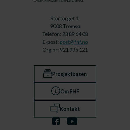
Stortorget 1,
9008 Tromsø
Telefon: 23 89 64 08
E-post:
post@fhf.no
Org.nr: 921 995 121
Prosjektbasen
Om FHF
Kontakt