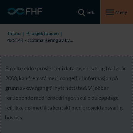
Søk
Meny
fhf.no
Prosjektbasen
423144 – Optimalisering av kvaliteten på fryst stavsild – fase 1
Enkelte eldre prosjekter i databasen, særlig fra før år
2008, kan fremstå med mangelfull informasjon på
grunn av overgang til nytt nettsted. Vi jobber
fortløpende med forbedringer, skulle du oppdage
feil, ikke nøl med å ta kontakt med prosjektansvarlig
hos oss.