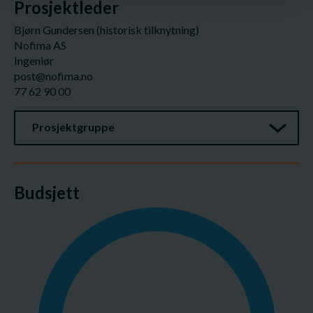
Prosjektleder
Bjørn Gundersen (historisk tilknytning)
Nofima AS
Ingeniør
post@nofima.no
77 62 90 00
Prosjektgruppe
Budsjett