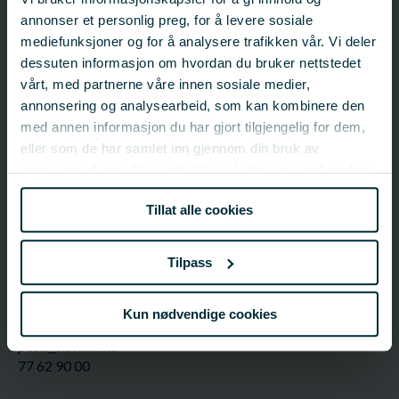
Prosjektinformasjon
annonser et personlig preg, for å levere sosiale
Prosjektnummer: 423144
mediefunksjoner og for å analysere trafikken vår. Vi deler
Status:
Avsluttet
dessuten informasjon om hvordan du bruker nettstedet
Startdato: 13.03.2007
vårt, med partnerne våre innen sosiale medier,
Sluttdato: 13.07.2007
annonsering og analysearbeid, som kan kombinere den
Fagfelt:
Villfisk;
Industri, fersk/fryst torskefisk
med annen informasjon du har gjort tilgjengelig for dem,
eller som de har samlet inn gjennom din bruk av
tjenestene deres. Du samtykker vår bruk av nødvendige
FHF-ansvarlig
informasjonskapsler ved å bruke nettstedet vårt.
FHF
Tillat alle cookies
post@fhf.no
Tilpass
Ansvarlig organisasjon
Kun nødvendige cookies
Nofima Marin AS (historisk)
post@nofima.no
77 62 90 00