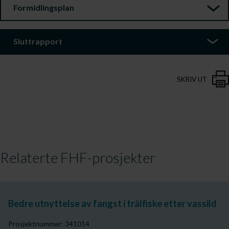
Formidlingsplan
Sluttrapport
SKRIV UT
Relaterte FHF-prosjekter
Bedre utnyttelse av fangst i trålfiske etter vassild
Prosjektnummer: 341014