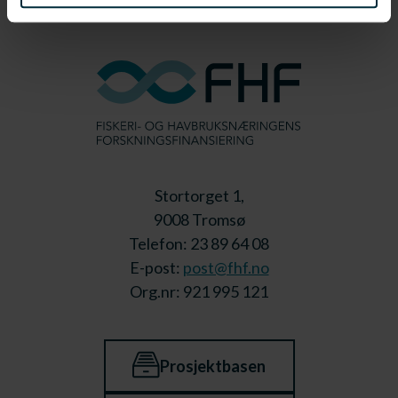
Stortorget 1,
9008 Tromsø
Telefon: 23 89 64 08
E-post:
post@fhf.no
Org.nr: 921 995 121
Prosjektbasen