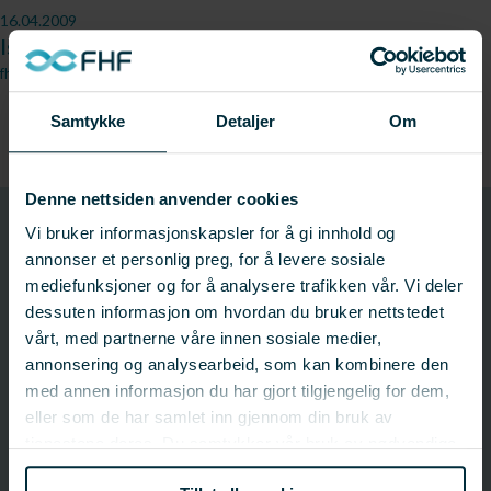
16.04.2009
Islandske krisepriser presser norsk torsk
fhl.no
Samtykke
Detaljer
Om
Denne nettsiden anvender cookies
900158
Vi bruker informasjonskapsler for å gi innhold og
Prosjektnummer
annonser et personlig preg, for å levere sosiale
mediefunksjoner og for å analysere trafikken vår. Vi deler
dessuten informasjon om hvordan du bruker nettstedet
Prosjektinformasjon
vårt, med partnerne våre innen sosiale medier,
annonsering og analysearbeid, som kan kombinere den
Prosjektnummer: 900158
med annen informasjon du har gjort tilgjengelig for dem,
Status:
Avsluttet
eller som de har samlet inn gjennom din bruk av
Startdato: 15.02.2009
tjenestene deres. Du samtykker vår bruk av nødvendige
Sluttdato: 01.09.2009
informasjonskapsler ved å bruke nettstedet vårt.
Fagfelt:
Villfisk;
Industri, konvensjonell