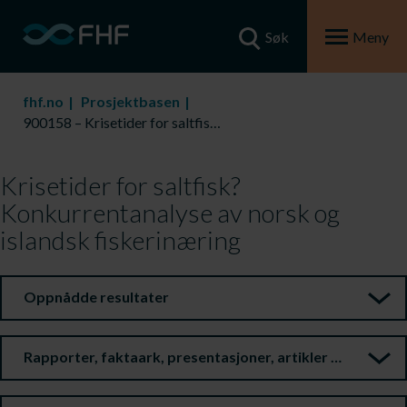
Søk
Meny
fhf.no
Prosjektbasen
900158 – Krisetider for saltfisk? Konkurrentanalyse av norsk og islandsk fiskerinæring
Krisetider for saltfisk?
Konkurrentanalyse av norsk og
islandsk fiskerinæring
Oppnådde resultater
Rapporter, faktaark, presentasjoner, artikler m.m.