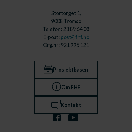
Stortorget 1,
9008 Tromsø
Telefon: 23 89 64 08
E-post:
post@fhf.no
Org.nr: 921 995 121
Prosjektbasen
Om FHF
Kontakt