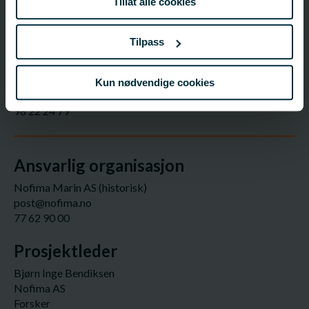
Tillat alle cookies
FHF-ansvarlig
Tilpass
Lorena Gallart Jornet
Fagsjef – Industri - Ålesund
Kun nødvendige cookies
lorena.jornet@fhf.no
98 22 24 79
Ansvarlig organisasjon
Nofima Marin AS (historisk)
post@nofima.no
77 62 90 00
Prosjektleder
Bjørn Inge Bendiksen
Nofima AS
Forsker