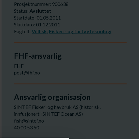
Prosjektnummer: 900638
Status:
Avsluttet
Startdato: 01.05.2011
Sluttdato: 01.12.2011
Fagfelt:
Villfisk;
Fiskeri- og fartøyteknologi
FHF-ansvarlig
FHF
post@fhf.no
Ansvarlig organisasjon
SINTEF Fiskeri og havbruk AS (historisk,
innfusjonert i SINTEF Ocean AS)
fish@sintef.no
40 00 53 50