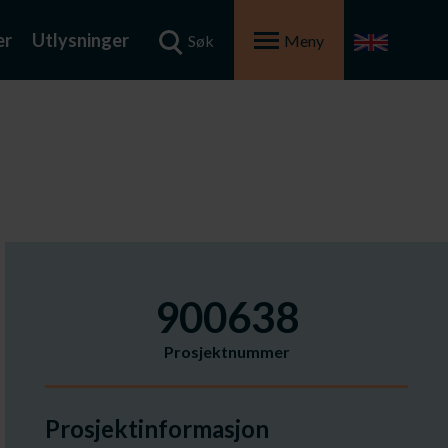
er
Utlysninger
Søk
Meny
900638
Prosjektnummer
Prosjektinformasjon