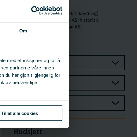
Prosjektleder
Halvard L. Aasjord (historisk tilknytning)
SINTEF Fiskeri og havbruk AS (historisk,
innfusjonert i SINTEF Ocean AS)
Om
Seniorforsker
halvard.aasjord@sintef.no
917 23 365
iale mediefunksjoner og for å
Prosjektgruppe
 med partnerne våre innen
u har gjort tilgjengelig for
Referansegruppe
ruk av nødvendige
Observatør
Tillat alle cookies
Budsjett