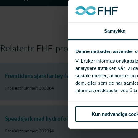
Samtykke
Relaterte FHF-prosjekter
Denne nettsiden anvender c
Vi bruker informasjonskapsler
analysere trafikken vår. Vi 
Fremtidens sjarkfartøy fase 2
sosiale medier, annonsering 
dem, eller som de har samle
Prosjektnummer: 333084
informasjonskapsler ved å br
Kun nødvendige cook
Speedsjark med hydrofoil og katamaranskrog.
Prosjektnummer: 332014