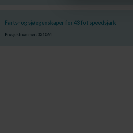
Farts- og sjøegenskaper for 43 fot speedsjark
Prosjektnummer: 331064