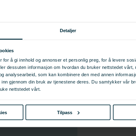
SKRIV UT
Detaljer
ookies
 for å gi innhold og annonser et personlig preg, for å levere sos
deler dessuten informasjon om hvordan du bruker nettstedet vårt,
og analysearbeid, som kan kombinere den med annen informasjon d
t inn gjennom din bruk av tjenestene deres. Du samtykker vår b
uke nettstedet vårt.
ies
Tilpass