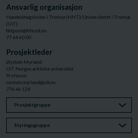
Ansvarlig organisasjon
Handelshøgskolen i Tromsø (HHT)/Universitetet i Tromsø
(UiT)
hhtpost@bfe.uit.no
77 64 60 00
Prosjektleder
Øystein Myrland
UiT Norges arktiske universitet
Professor
oystein.myrland@uit.no
776 46 124
Prosjektgruppe
Styringsgruppe