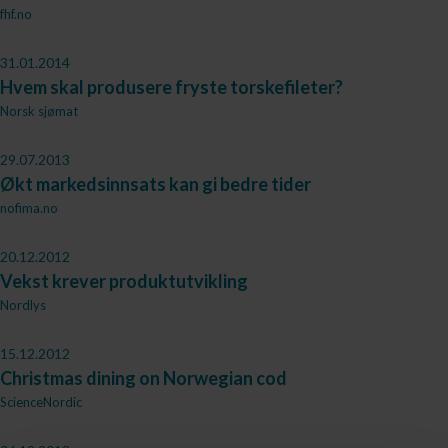
fhf.no
31.01.2014
Hvem skal produsere fryste torskefileter?
Norsk sjømat
29.07.2013
Økt markedsinnsats kan gi bedre tider
nofima.no
20.12.2012
Vekst krever produktutvikling
Nordlys
15.12.2012
Christmas dining on Norwegian cod
ScienceNordic