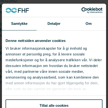
06.12.2012
Norsk klipfisk på julebordet i Brasilien
Maritime Danmark
Samtykke
Detaljer
Om
13.11.2012
Norsk klippfisk taper terreng i Brasil
forskning.no
Denne nettsiden anvender cookies
27.10.2012
Vi bruker informasjonskapsler for å gi innhold og
Norsk klippfisk taper terreng i Brasil
annonser et personlig preg, for å levere sosiale
Sunnmørsposten
mediefunksjoner og for å analysere trafikken vår. Vi deler
dessuten informasjon om hvordan du bruker nettstedet
26.10.2012
vårt, med partnerne våre innen sosiale medier,
Hvem skal produsere?
annonsering og analysearbeid, som kan kombinere den
FiskeribladetFiskaren
med annen informasjon du har gjort tilgjengelig for dem,
eller som de har samlet inn gjennom din bruk av
tjenestene deres. Du samtykker vår bruk av nødvendige
informasjonskapsler ved å bruke nettstedet vårt.
Tillat alle cookies