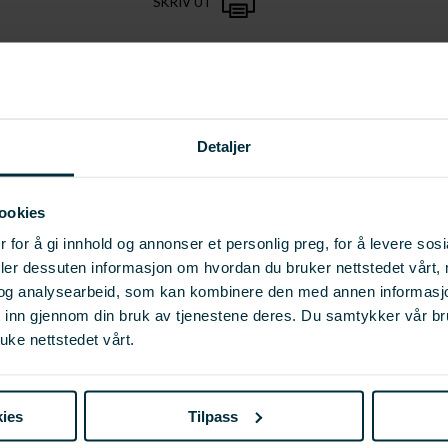
SKRIV UT
Detaljer
ookies
g teknologiutvikling i
 for å gi innhold og annonser et personlig preg, for å levere sos
deler dessuten informasjon om hvordan du bruker nettstedet vårt,
og analysearbeid, som kan kombinere den med annen informasjon d
t inn gjennom din bruk av tjenestene deres. Du samtykker vår b
uke nettstedet vårt.
ies
Tilpass