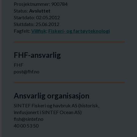
Prosjektnummer: 900784
Status:
Avsluttet
Startdato: 02.05.2012
Sluttdato: 25.06.2012
Fagfelt:
Villfisk;
Fiskeri- og fartøyteknologi
FHF-ansvarlig
FHF
post@fhf.no
Ansvarlig organisasjon
SINTEF Fiskeri og havbruk AS (historisk,
innfusjonert i SINTEF Ocean AS)
fish@sintef.no
40 00 53 50