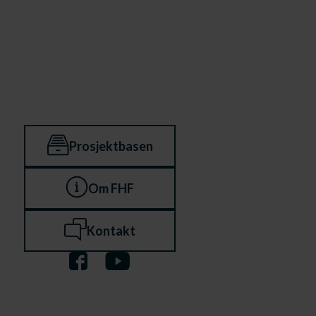
Prosjektbasen
Om FHF
Kontakt