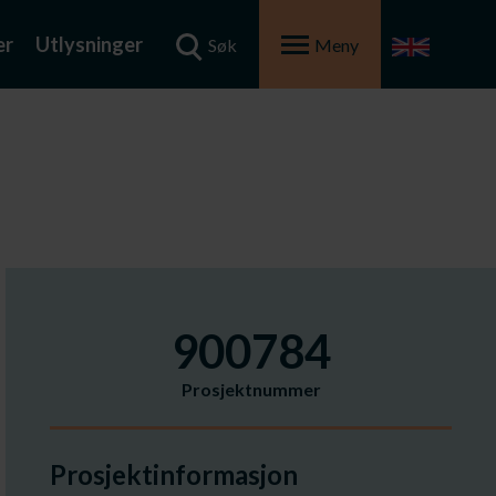
er
Utlysninger
Søk
Meny
900784
Prosjektnummer
Prosjektinformasjon