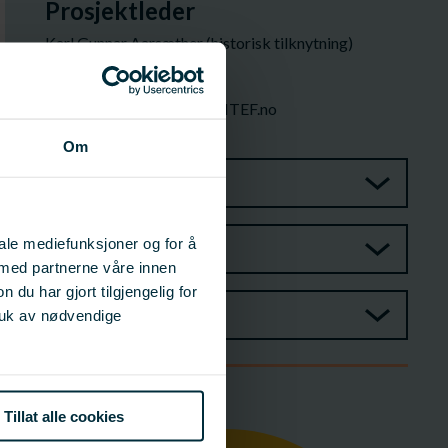
Prosjektleder
Karl Gunnar Aarsæther (historisk tilknytning)
SINTEF Ocean AS
Forsker
karl.gunnar.aarsather@SINTEF.no
976 80 711
Om
Prosjektgruppe
iale mediefunksjoner og for å
Styringsgruppe
 med partnerne våre innen
u har gjort tilgjengelig for
Observatør
ruk av nødvendige
Budsjett
Tillat alle cookies