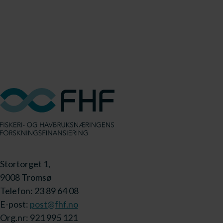
Stortorget 1,
9008 Tromsø
Telefon: 23 89 64 08
E-post:
post@fhf.no
Org.nr: 921 995 121