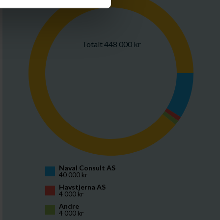
Totalt 448 000 kr
Naval Consult AS
40 000 kr
Havstjerna AS
4 000 kr
Andre
4 000 kr