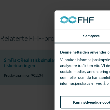
Samtykke
Relaterte FHF-prosjekter
Denne nettsiden anvender c
SimFisk: Realistisk simulator for opplæring, trening o
Vi bruker informasjonskapsler
fiskerinæringen
analysere trafikken vår. Vi 
sosiale medier, annonsering 
Prosjektnummer: 901134
dem, eller som de har samle
informasjonskapsler ved å br
Kun nødvendige cook