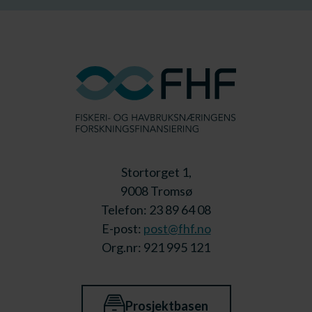
Stortorget 1,
9008 Tromsø
Telefon: 23 89 64 08
E-post:
post@fhf.no
Org.nr: 921 995 121
Prosjektbasen