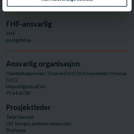
Fagfelt:
Villfisk;
Industri, pelagisk
FHF-ansvarlig
FHF
post@fhf.no
Ansvarlig organisasjon
Handelshøgskolen i Tromsø (HHT)/Universitetet i Tromsø
(UiT)
hhtpost@bfe.uit.no
77 64 60 00
Prosjektleder
Terje Vassdal
UiT Norges arktiske universitet
Professor