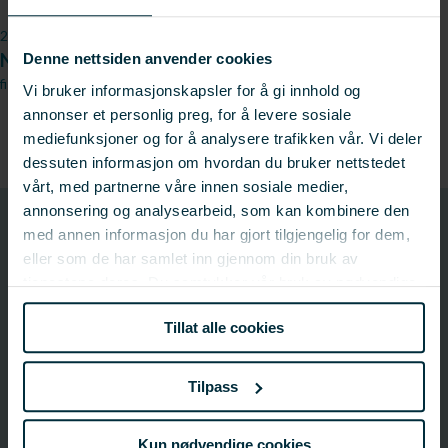
24.10.2013
Nigeria er viktig for Norge
Denne nettsiden anvender cookies
fiskeribladetfiskaren.no (passord)
Vi bruker informasjonskapsler for å gi innhold og
annonser et personlig preg, for å levere sosiale
mediefunksjoner og for å analysere trafikken vår. Vi deler
dessuten informasjon om hvordan du bruker nettstedet
vårt, med partnerne våre innen sosiale medier,
annonsering og analysearbeid, som kan kombinere den
900890
med annen informasjon du har gjort tilgjengelig for dem,
Prosjektnummer
eller som de har samlet inn gjennom din bruk av
tjenestene deres. Du samtykker vår bruk av nødvendige
informasjonskapsler ved å bruke nettstedet vårt.
Prosjektinformasjon
Tillat alle cookies
Prosjektnummer: 900890
Status:
Avsluttet
Tilpass
Startdato: 02.09.2013
Sluttdato: 30.04.2015
Kun nødvendige cookies