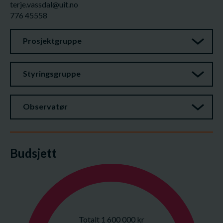
terje.vassdal@uit.no
776 45558
Prosjektgruppe
Styringsgruppe
Observatør
Budsjett
Totalt 1 600 000 kr