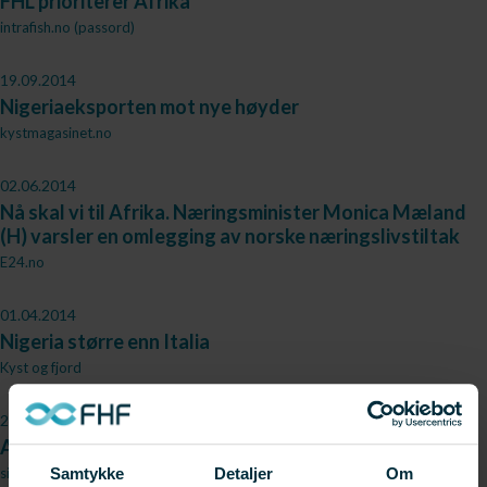
FHL prioriterer Afrika
intrafish.no (passord)
19.09.2014
Nigeriaeksporten mot nye høyder
kystmagasinet.no
02.06.2014
Nå skal vi til Afrika. Næringsminister Monica Mæland
(H) varsler en omlegging av norske næringslivstiltak
E24.no
01.04.2014
Nigeria større enn Italia
Kyst og fjord
24.10.2013
Analyserer markedet i Nigeria
sildelaget.no
Samtykke
Detaljer
Om