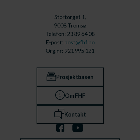
Stortorget 1,
9008 Tromsø
Telefon: 23 89 64 08
E-post:
post@fhf.no
Org.nr: 921 995 121
Prosjektbasen
Om FHF
Kontakt