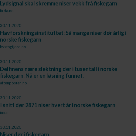
Lydsignal skal skremme niser vekk frå fiskegarn
firda.no
30.11.2020
Havforskningsinstituttet: Så mange niser dør årlig i
norske fiskegarn
kystogfjord.no
30.11.2020
Delfinens nære slektning dør i tusentall i norske
fiskegarn. Nå er en løsning funnet.
aftenposten.no
30.11.2020
I snitt dør 2871 niser hvert år i norske fiskegarn
imr.n
30.11.2020
Niser dør i fiskegarn