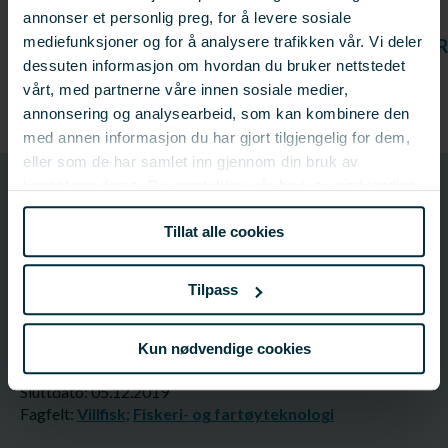
annonser et personlig preg, for å levere sosiale
mediefunksjoner og for å analysere trafikken vår. Vi deler
LES FLERE NYHETER
dessuten informasjon om hvordan du bruker nettstedet
vårt, med partnerne våre innen sosiale medier,
annonsering og analysearbeid, som kan kombinere den
med annen informasjon du har gjort tilgjengelig for dem,
eller som de har samlet inn gjennom din bruk av
tjenestene deres. Du samtykker vår bruk av nødvendige
901201
informasjonskapsler ved å bruke nettstedet vårt.
Prosjektnummer
Tillat alle cookies
Prosjektinformasjon
Tilpass
Prosjektnummer: 901201
Status:
Avsluttet
Kun nødvendige cookies
Startdato: 01.01.2016
Sluttdato: 05.12.2019
Fagfelt:
Villfisk;
Fiskeri- og fartøyteknologi