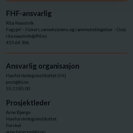
FHF-ansvarlig
Rita Naustvik
Fagsjef – Fiskeri, sameksistens og rammebetingelser - Oslo
rita.naustvik@fhf.no
415 64 306
Ansvarlig organisasjon
Havforskningsinstituttet (HI)
post@hi.no
55 23 85 00
Prosjektleder
Arne Bjørge
Havforskningsinstituttet
Forsker
arne.bjoerge@hi.no