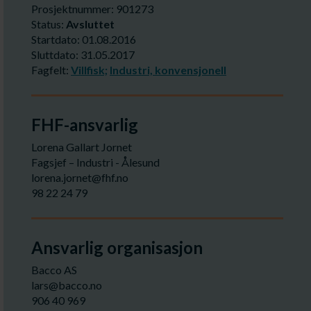
Prosjektnummer: 901273
Status:
Avsluttet
Startdato: 01.08.2016
Sluttdato: 31.05.2017
Fagfelt:
Villfisk;
Industri, konvensjonell
FHF-ansvarlig
Lorena Gallart Jornet
Fagsjef – Industri - Ålesund
lorena.jornet@fhf.no
98 22 24 79
Ansvarlig organisasjon
Bacco AS
lars@bacco.no
906 40 969