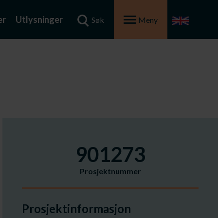
er
Utlysninger
Søk
Meny
901273
Prosjektnummer
Prosjektinformasjon