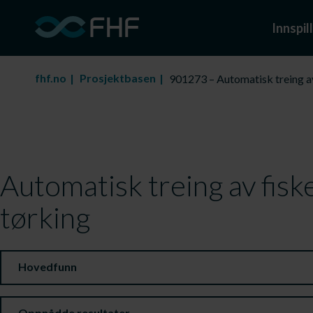
Innspill
fhf.no
Prosjektbasen
901273 – Automatisk treing av
Automatisk treing av fisk
tørking
Hovedfunn
Oppnådde resultater