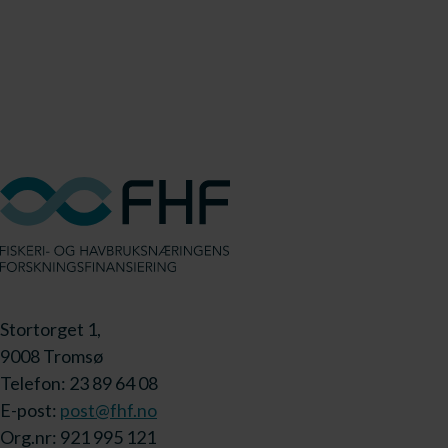
Stortorget 1,
9008 Tromsø
Telefon: 23 89 64 08
E-post:
post@fhf.no
Org.nr: 921 995 121