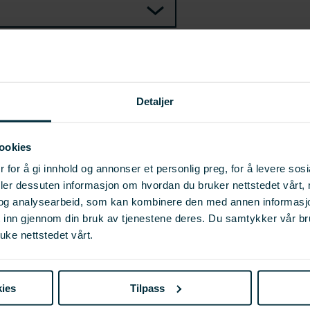
SKRIV UT
Detaljer
ookies
 for å gi innhold og annonser et personlig preg, for å levere sos
deler dessuten informasjon om hvordan du bruker nettstedet vårt,
og analysearbeid, som kan kombinere den med annen informasjon d
t inn gjennom din bruk av tjenestene deres. Du samtykker vår b
uke nettstedet vårt.
ies
Tilpass