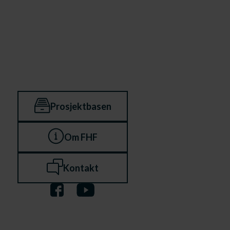
Prosjektbasen
Om FHF
Kontakt