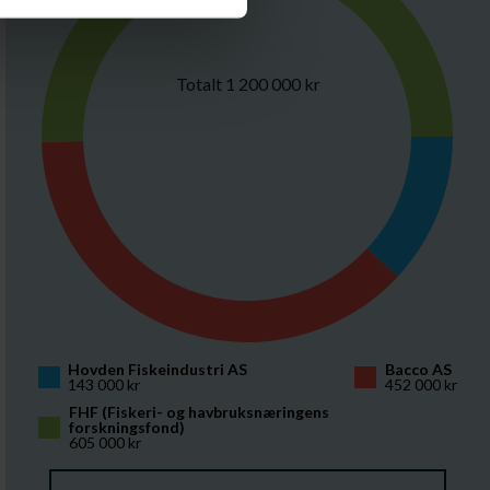
Totalt 1 200 000 kr
Hovden Fiskeindustri AS
Bacco AS
143 000 kr
452 000 kr
FHF (Fiskeri- og havbruksnæringens 
forskningsfond)
605 000 kr