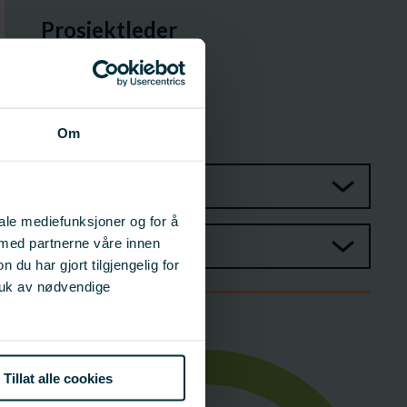
Prosjektleder
Lars Lyngaas
Bacco AS
Daglig leder
lars@bacco.no
Om
906 40 969
Prosjektgruppe
iale mediefunksjoner og for å
 med partnerne våre innen
Styringsgruppe
u har gjort tilgjengelig for
ruk av nødvendige
Budsjett
Tillat alle cookies