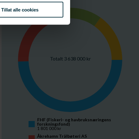
Budsjett
Tillat alle cookies
Totalt 3 638 000 kr
FHF (Fiskeri- og havbruksnæringens 
forskningsfond)
1 801 000 kr
Åkrehamn Trålbøteri AS