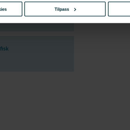
ies
Tilpass
fisk