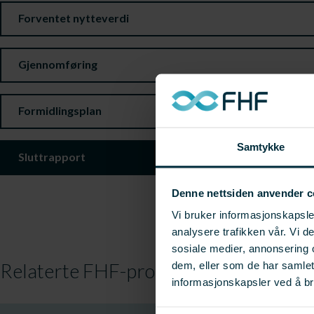
Forventet nytteverdi
Gjennomføring
Formidlingsplan
Samtykke
Sluttrapport
Denne nettsiden anvender c
Vi bruker informasjonskapsler
analysere trafikken vår. Vi 
sosiale medier, annonsering 
Relaterte FHF-prosjekter
dem, eller som de har samle
informasjonskapsler ved å br