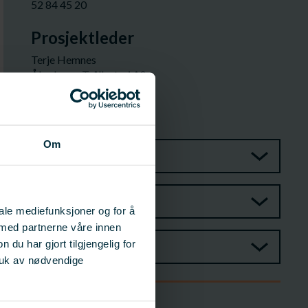
52 84 45 20
Prosjektleder
Terje Hemnes
Åkrehamn Trålbøteri AS
Daglig leder
terje@tral.no
52 84 45 63
Om
Prosjektgruppe
Styringsgruppe
iale mediefunksjoner og for å
 med partnerne våre innen
u har gjort tilgjengelig for
Observatør
ruk av nødvendige