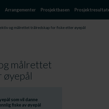
Arrangementer
Prosjektbasen
Prosjektresultat
ktiv og målrettet trålredskap for fiske etter øyepål
 og målrettet
r øyepål
yepål som vil danne
ennlig fiske av øyepål