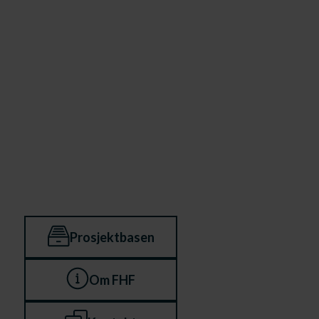
Prosjektbasen
Om FHF