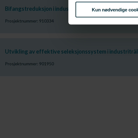
Bifangstreduksjon i industritråling etter tobis
Kun nødvendige cook
Prosjektnummer: 910334
Utvikling av effektive seleksjonssystem i industritrål
Prosjektnummer: 901950