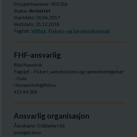
Prosjektnummer: 901356
Status:
Avsluttet
Startdato: 20.06.2017
Sluttdato: 31.12.2018
Fagfelt:
Villfisk;
Fiskeri- og fartøyteknologi
FHF-ansvarlig
Rita Naustvik
Fagsjef – Fiskeri, sameksistens og rammebetingelser
- Oslo
rita.naustvik@fhf.no
415 64 306
Ansvarlig organisasjon
Åkrehamn Trålbøteri AS
post@tral.no