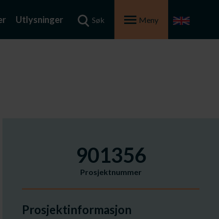
er
Utlysninger
Søk
Meny
901356
Prosjektnummer
Prosjektinformasjon