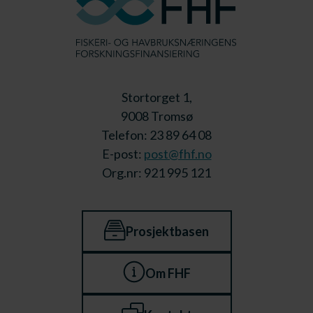
Stortorget 1,
9008 Tromsø
Telefon: 23 89 64 08
E-post:
post@fhf.no
Org.nr: 921 995 121
Prosjektbasen
Om FHF