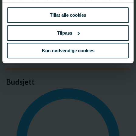
Prosjektleder
tjenestene deres. Du samtykker vår bruk av nødvendige
informasjonskapsler ved å bruke nettstedet vårt.
Yngve Johansen
Tillat alle cookies
Dakota AS
yngve@dakota.no
Tilpass
958 34 531
Kun nødvendige cookies
Prosjektgruppe
Budsjett