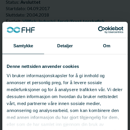
Status:
Avsluttet
Startdato: 04.09.2017
Sluttdato: 20.04.2018
Fagfelt:
Villfisk;
Industri, fersk/fryst torskefisk
FHF-ansvarlig
Samtykke
Detaljer
Om
Frank Jakobsen
Fagsjef – Industri, hvitfisk fersk/fryst og skalldyr - Tromsø
frank.jakobsen@fhf.no
Denne nettsiden anvender cookies
93 45 42 21
Vi bruker informasjonskapsler for å gi innhold og
annonser et personlig preg, for å levere sosiale
mediefunksjoner og for å analysere trafikken vår. Vi deler
Ansvarlig organisasjon
dessuten informasjon om hvordan du bruker nettstedet
vårt, med partnerne våre innen sosiale medier,
Dakota AS
annonsering og analysearbeid, som kan kombinere den
viggo@dakota.no
915 48 150
med annen informasjon du har gjort tilgjengelig for dem,
eller som de har samlet inn gjennom din bruk av