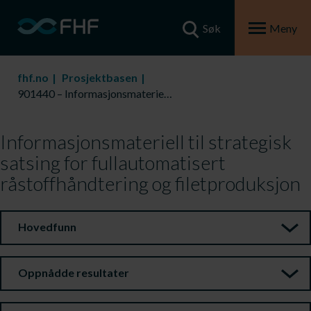
Søk
Meny
fhf.no
Prosjektbasen
901440 – Informasjonsmateriell til strategisk satsing for fullautomatisert råstoffhåndtering og filetproduksjon
Informasjonsmateriell til strategisk
satsing for fullautomatisert
råstoffhåndtering og filetproduksjon
Hovedfunn
Oppnådde resultater