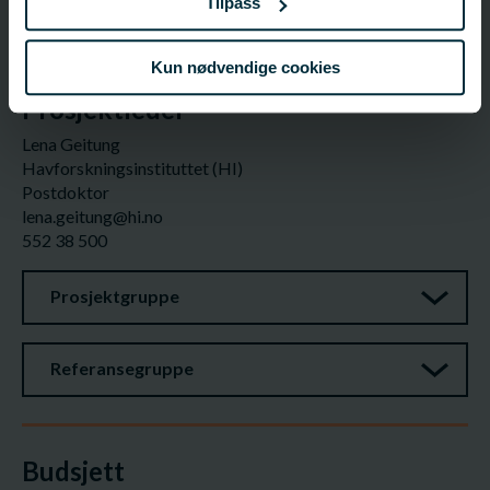
Tilpass
Havforskningsinstituttet (HI)
post@hi.no
55 23 85 00
Kun nødvendige cookies
Prosjektleder
Lena Geitung
Havforskningsinstituttet (HI)
Postdoktor
lena.geitung@hi.no
552 38 500
Prosjektgruppe
Referansegruppe
Budsjett