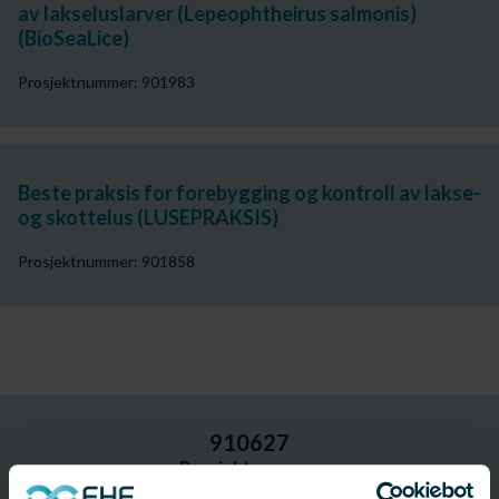
av lakseluslarver (Lepeophtheirus salmonis)
(BioSeaLice)
Prosjektnummer: 901983
Beste praksis for forebygging og kontroll av lakse-
og skottelus (LUSEPRAKSIS)
Prosjektnummer: 901858
910627
Prosjektnummer