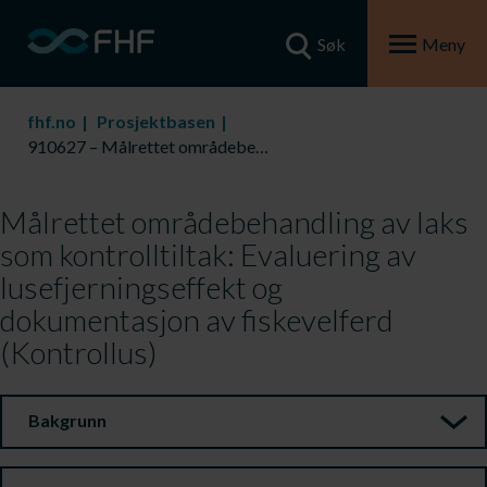
Søk
Meny
fhf.no
Prosjektbasen
910627 – Målrettet områdebehandling av laks som kontrolltiltak: Evaluering av lusefjerningseffekt og dokumentasjon av fiskevelferd (Kontrollus)
Målrettet områdebehandling av laks
som kontrolltiltak: Evaluering av
lusefjerningseffekt og
dokumentasjon av fiskevelferd
(Kontrollus)
Bakgrunn