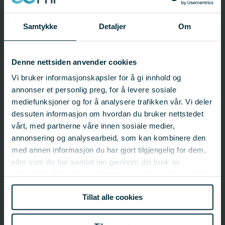
Prosjektinformasjon
Samtykke
Detaljer
Om
Prosjektnummer: 910627
Status:
Pågår
Startdato: 01.02.2026
Denne nettsiden anvender cookies
Sluttdato: 14.01.2028
Vi bruker informasjonskapsler for å gi innhold og
Fagfelt:
Havbruk;
Fiskehelse og fiskevelferd
annonser et personlig preg, for å levere sosiale
mediefunksjoner og for å analysere trafikken vår. Vi deler
dessuten informasjon om hvordan du bruker nettstedet
FHF-ansvarlig
vårt, med partnerne våre innen sosiale medier,
annonsering og analysearbeid, som kan kombinere den
Eirik Ruud Sigstadstø
med annen informasjon du har gjort tilgjengelig for dem,
Fagsjef – Havbruk - Trondheim
eirik.sigstadsto@fhf.no
eller som de har samlet inn gjennom din bruk av
41 26 46 16
tjenestene deres. Du samtykker vår bruk av nødvendige
informasjonskapsler ved å bruke nettstedet vårt.
Tillat alle cookies
Ansvarlig organisasjon