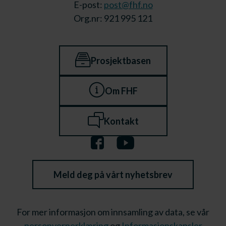
E-post:
post@fhf.no
Org.nr: 921 995 121
Prosjektbasen
Om FHF
Kontakt
Meld deg på vårt nyhetsbrev
For mer informasjon om innsamling av data, se vår
personvernerklæring
og
Informasjonskapsler