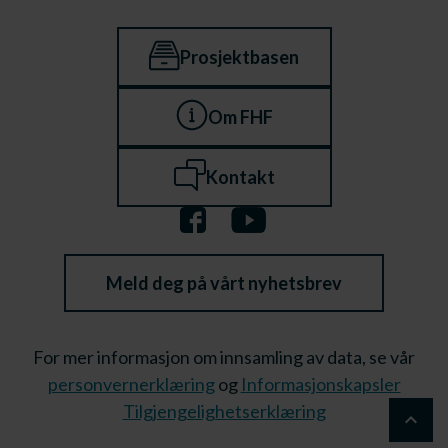
Prosjektbasen
Om FHF
Kontakt
Meld deg på vårt nyhetsbrev
For mer informasjon om innsamling av data, se vår
personvernerklæring
og
Informasjonskapsler
Tilgjengelighetserklæring
keyboard_arrow_up