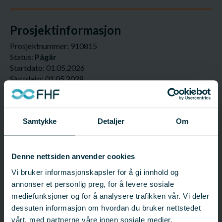
Prosjektinformasjon
Prosjektnummer: 910815
Status:
Pågår
Startdato: 01.05.2026
Sluttdato: 01.05.2028
Fagfelt:
Villfisk;
Fiskeri- og fartøyteknologi
Samtykke
Detaljer
Om
FHF-ansvarlig
Eduardo Grimaldo
Fagsjef – Fiskeri - Ålesund
Denne nettsiden anvender cookies
eduardo.grimaldo@fhf.no
Vi bruker informasjonskapsler for å gi innhold og
40 62 40 14
annonser et personlig preg, for å levere sosiale
mediefunksjoner og for å analysere trafikken vår. Vi deler
dessuten informasjon om hvordan du bruker nettstedet
Ansvarlig organisasjon
vårt, med partnerne våre innen sosiale medier,