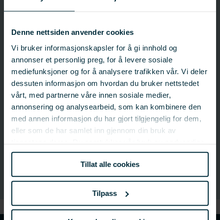
Søknadsfrist: 24. mars 2020 14:00
Denne nettsiden anvender cookies
Status:
Avsluttet
Vi bruker informasjonskapsler for å gi innhold og
annonser et personlig preg, for å levere sosiale
Last ned hele utlysningen
mediefunksjoner og for å analysere trafikken vår. Vi deler
dessuten informasjon om hvordan du bruker nettstedet
vårt, med partnerne våre innen sosiale medier,
annonsering og analysearbeid, som kan kombinere den
Kontakt:
med annen informasjon du har gjort tilgjengelig for dem,
Lorena Gallart Jornet
eller som de har samlet inn gjennom din bruk av
Fagsjef – Industri
tjenestene deres. Du samtykker vår bruk av nødvendige
informasjonskapsler ved å bruke nettstedet vårt.
Prosjektdokumenter
trending_flat
Tillat alle cookies
Tilpass