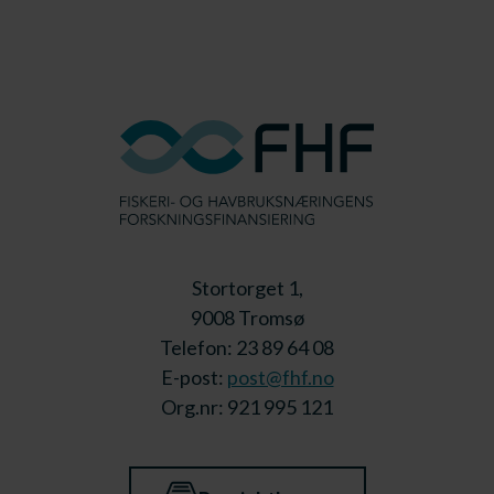
Stortorget 1,
9008 Tromsø
Telefon: 23 89 64 08
E-post:
post@fhf.no
Org.nr: 921 995 121