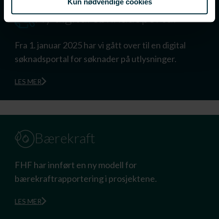
Kun nødvendige cookies
Ny digital søknadsportal
Fra 1. januar 2025 har vi gått over til en digital
søknadsportal for søknader på utlysninger.
LES MER
Bærekraft
FHF har innført en ny modell for
bærekraftrapportering i prosjektene.
LES MER