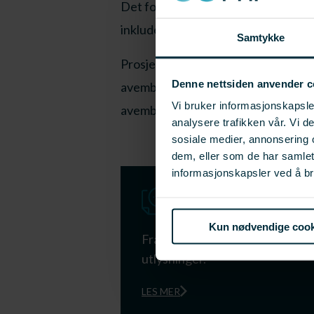
Det forutsettes deltagelse fra hele v
inkludert leverandørindustri.
Samtykke
Prosjekter kan omfatte en løsning 
Denne nettsiden anvender c
avemballering, eller kan omfatte en 
Vi bruker informasjonskapsler
avemballering.
analysere trafikken vår. Vi 
sosiale medier, annonsering 
dem, eller som de har samle
informasjonskapsler ved å br
Ny digital søkna
Kun nødvendige cook
Fra 1. januar 2025 har vi gått ov
utlysninger.
LES MER