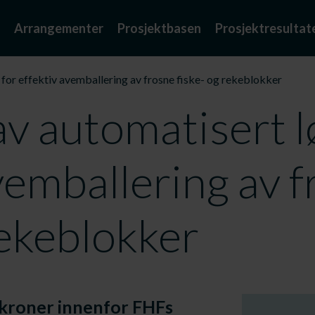
Arrangementer
Prosjektbasen
Prosjektresultat
 for effektiv avemballering av frosne fiske- og rekeblokker
av automatisert l
vemballering av 
rekeblokker
l. kroner innenfor FHFs