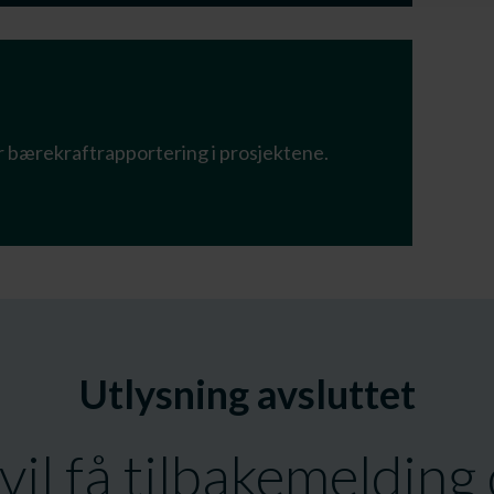
r bærekraftrapportering i prosjektene.
Utlysning avsluttet
vil få tilbakemelding 