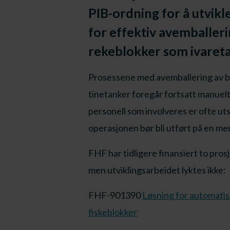
PIB-ordning for å utvikl
for effektiv avemballeri
rekeblokker som ivaret
Prosessene med avemballering av blo
tinetanker foregår fortsatt manuelt
personell som involveres er ofte ut
operasjonen bør bli utført på en me
FHF har tidligere finansiert to prosj
men utviklingsarbeidet lyktes ikke:
FHF-901390
Løsning for automatis
fiskeblokker