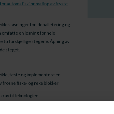
 for automatisk innmating av fryste
ikles løsninger for, depalletering og
n omfatte en løsning for hele
e to forskjellige stegene. Åpning av
de steget.
vikle, teste og implementere en
v frosne fiske- og reke blokker
 krav til teknologien.
l 2 prosjekter.