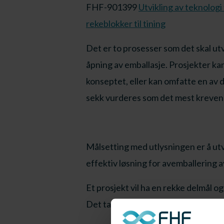
FHF-901399
Utvikling av teknologi
rekeblokker til tining
Det er to prosesser som det skal utv
åpning av emballasje. Prosjekter ka
konseptet, eller kan omfatte en av d
sekk vurderes som det mest kreven
Målsetting med utlysningen er å ut
effektiv løsning for avemballering a
Et prosjekt vil ha en rekke delmål og
Det tas sikte på finansiering av innti