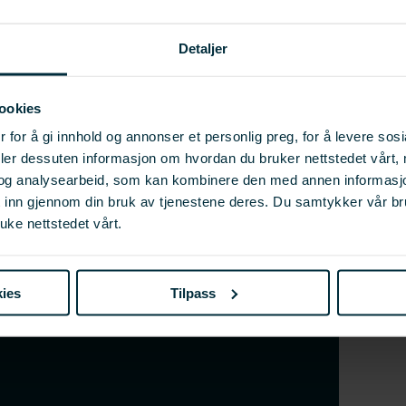
erdikjeden, fra båt til landindustri,
Detaljer
for hele konseptet med automatisk
ookies
av de to stegene avpalletering eller
 for å gi innhold og annonser et personlig preg, for å levere sos
deler dessuten informasjon om hvordan du bruker nettstedet vårt,
og analysearbeid, som kan kombinere den med annen informasjon d
t inn gjennom din bruk av tjenestene deres. Du samtykker vår b
uke nettstedet vårt.
dsportal
ies
Tilpass
er til en digital søknadsportal for søknader på