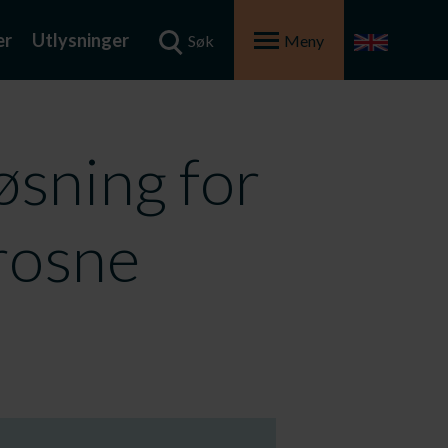
er
Utlysninger
Søk
Meny
øsning for
frosne