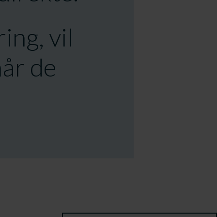
ing, vil
når de