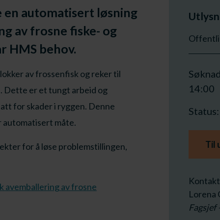
e en automatisert løsning
Utlysn
ng av frosne fiske- og
Offentl
ar HMS behov.
Søknad
kker av frossenfisk og reker til
14:00
. Dette er et tungt arbeid og
satt for skader i ryggen. Denne
Status
r automatisert måte.
Til
ekter for å løse problemstillingen,
Kontakt
k avemballering av frosne
Lorena G
Fagsjef 