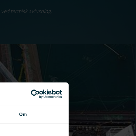
 ved termisk avlusning.
Om