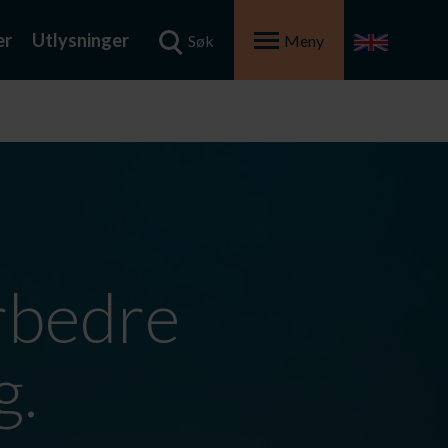
er
Utlysninger
Søk
Meny
orbedre
g.