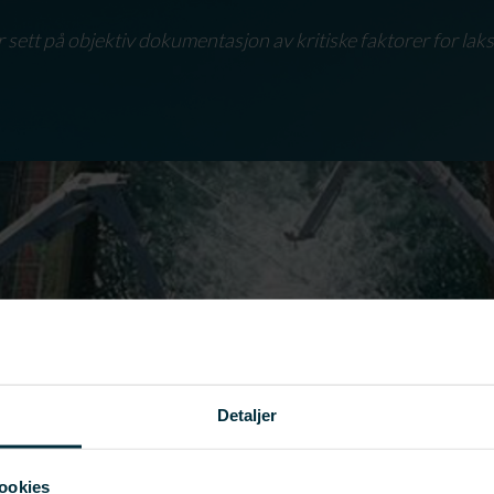
 sett på objektiv dokumentasjon av kritiske faktorer for laks
Detaljer
ookies