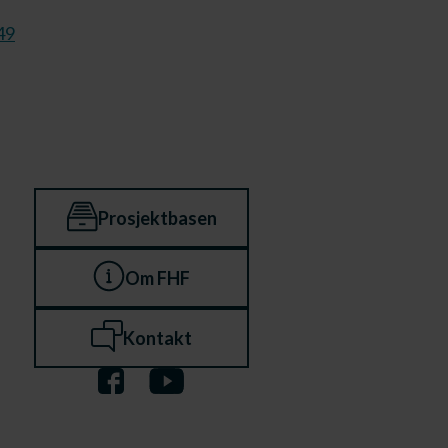
49
Prosjektbasen
Om FHF
Kontakt