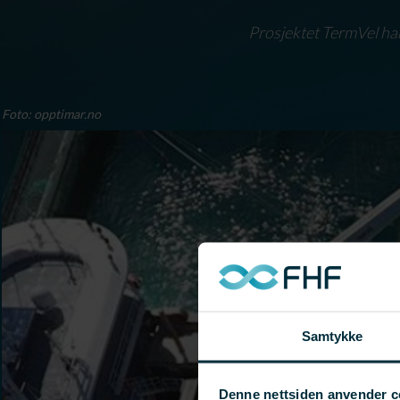
Prosjektet TermVel har
Foto: opptimar.no
Samtykke
Denne nettsiden anvender c