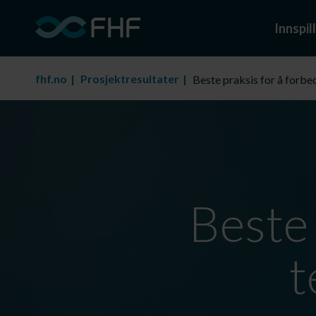
Innspill
fhf.no
Prosjektresultater
Beste praksis for å forbe
Beste 
t