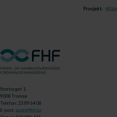
Prosjekt:
9016
Stortorget 1,
9008 Tromsø
Telefon: 23 89 64 08
E-post:
post@fhf.no