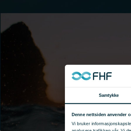
Samtykke
Denne nettsiden anvender c
Vi bruker informasjonskapsler
analysere trafikken vår. Vi 