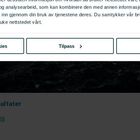
og analysearbeid, som kan kombinere den med annen informasjon d
t inn gjennom din bruk av tjenestene deres. Du samtykker vår b
uke nettstedet vårt.
ies
Tilpass
sultater
28