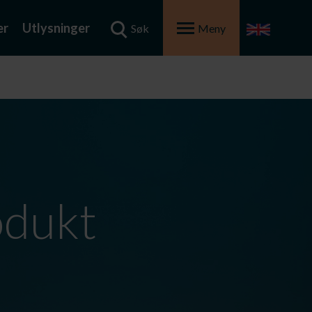
er
Utlysninger
Søk
Meny
odukt