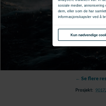
sosiale medier, annonsering 
dem, eller som de har samle
informasjonskapsler ved å br
Kun nødvendige cook
← Se flere re
Prosjekt:
9017