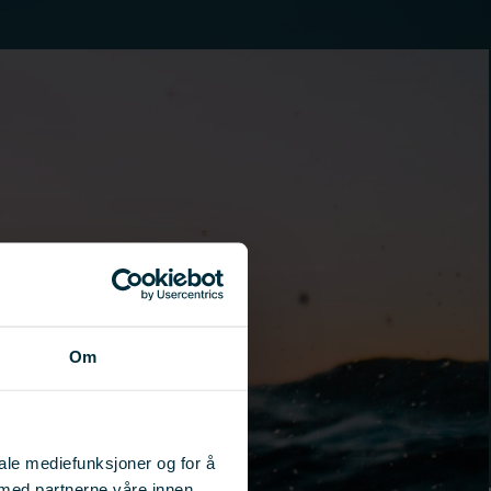
Om
iale mediefunksjoner og for å
 med partnerne våre innen