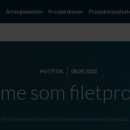
Arrangementer
Prosjektbasen
Prosjektresultat
HVITFISK
08.09.2023
me som filetpr
Fersk brosme fra lineflåten har potensiale som filetprodukt.