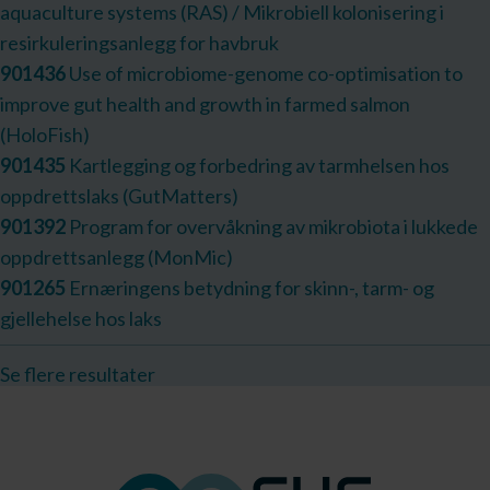
aquaculture systems (RAS) / Mikrobiell kolonisering i
resirkuleringsanlegg for havbruk
901436
Use of microbiome-genome co-optimisation to
improve gut health and growth in farmed salmon
(HoloFish)
901435
Kartlegging og forbedring av tarmhelsen hos
oppdrettslaks (GutMatters)
901392
Program for overvåkning av mikrobiota i lukkede
oppdrettsanlegg (MonMic)
901265
Ernæringens betydning for skinn-, tarm- og
gjellehelse hos laks
Se flere resultater