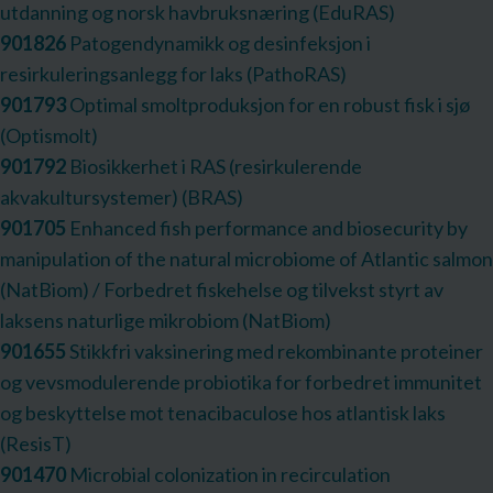
utdanning og norsk havbruksnæring (EduRAS)
901826
Patogendynamikk og desinfeksjon i
resirkuleringsanlegg for laks (PathoRAS)
901793
Optimal smoltproduksjon for en robust fisk i sjø
(Optismolt)
901792
Biosikkerhet i RAS (resirkulerende
akvakultursystemer) (BRAS)
901705
Enhanced fish performance and biosecurity by
manipulation of the natural microbiome of Atlantic salmon
(NatBiom) / Forbedret fiskehelse og tilvekst styrt av
laksens naturlige mikrobiom (NatBiom)
901655
Stikkfri vaksinering med rekombinante proteiner
og vevsmodulerende probiotika for forbedret immunitet
og beskyttelse mot tenacibaculose hos atlantisk laks
(ResisT)
901470
Microbial colonization in recirculation