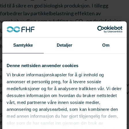
tid til å sikre en god biologisk produksjon. I tillegg
forbedrer lav partikkelbelastning effekten av
vannbehandling, som avlufting av CO
og desinfeksjon.
2
Lav partikkelbelastning kan bidra til å redusere risikoen
for bakteriell produksjon av uønskede stoffer som
Samtykke
Detaljer
Om
hydrogensulfid (H2S).
Kunnskapen fra MikroRAS kan motivere
Denne nettsiden anvender cookies
settefiskprodusenter til å innføre tiltak for å redusere
Vi bruker informasjonskapsler for å gi innhold og
tilførselen av organisk materiale til vannet og forbedre
annonser et personlig preg, for å levere sosiale
partikkelfjerningen. Dette kan inkludere optimalisering av
mediefunksjoner og for å analysere trafikken vår. Vi deler
egen drift, bidrag til metodiske nyvinninger og utvikling av
dessuten informasjon om hvordan du bruker nettstedet
utstyr som sikrer bedre partikkelfjerning.
vårt, med partnerne våre innen sosiale medier,
annonsering og analysearbeid, som kan kombinere den
Selv om prosjektet har gitt verdifull innsikt, mener
med annen informasjon du har gjort tilgjengelig for dem,
forskerne det fortsatt er områder som krever mer arbeid.
eller som de har samlet inn gjennom din bruk av