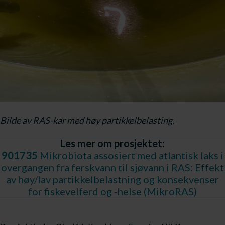
Bilde av RAS-kar med høy partikkelbelasting.
Les mer om prosjektet:
901735
Mikrobiota assosiert med atlantisk laks i
overgangen fra ferskvann til sjøvann i RAS: Effekt
av høy/lav partikkelbelastning og konsekvenser
for fiskevelferd og -helse (MikroRAS)