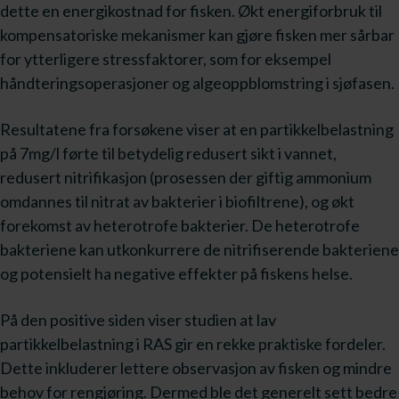
dette en energikostnad for fisken. Økt energiforbruk til
kompensatoriske mekanismer kan gjøre fisken mer sårbar
for ytterligere stressfaktorer, som for eksempel
håndteringsoperasjoner og algeoppblomstring i sjøfasen.
Resultatene fra forsøkene viser at en partikkelbelastning
på 7mg/l førte til betydelig redusert sikt i vannet,
redusert nitrifikasjon (prosessen der giftig ammonium
omdannes til nitrat av bakterier i biofiltrene), og økt
forekomst av heterotrofe bakterier. De heterotrofe
bakteriene kan utkonkurrere de nitrifiserende bakteriene
og potensielt ha negative effekter på fiskens helse.
På den positive siden viser studien at lav
partikkelbelastning i RAS gir en rekke praktiske fordeler.
Dette inkluderer lettere observasjon av fisken og mindre
behov for rengjøring. Dermed ble det generelt sett bedre