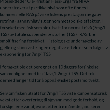
Prosjektleder Ole-Kristian Hess-Erga fra NIVA
understreker at partikkelnivå som ofte finnes i
kommersielle RAS påvirke fiskens prestasjon i negativ
retning - sannsynligvis gjennom metabolske effekter. I
forsøket med fisk som ble utsatt for normalt nivå (7mg/l
TSS) av totale suspenderte stoffer (TSS) i RAS, ble
smoltifisering forsinket. Histologiske undersøkelse av
gjelle og skinn viste ingen negative effekter som følge av
eksponering for 7mg/l TSS.
I forsøket ble det beregnet en 10 dagers forsinkelse
sammenlignet med fisk i lav (1-2mg/l) TSS. Det tok
dermed lenger tid for å oppnå ønsket postsmoltvekt.
Selv om fisken utsatt for 7mg/l TSS viste kompensatorisk
vekst etter overføring til sjøvann med gode forhold, og
forskjellene var utjevnet etter tre måneder, indikerer