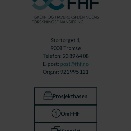
Stortorget 1,
9008 Tromsø
Telefon: 23 89 64 08
E-post:
post@fhf.no
Org.nr: 921 995 121
Prosjektbasen
Om FHF