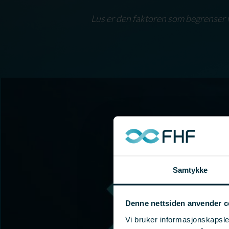
Lus er den faktoren som begrenser v
Samtykke
Denne nettsiden anvender c
Vi bruker informasjonskapsler