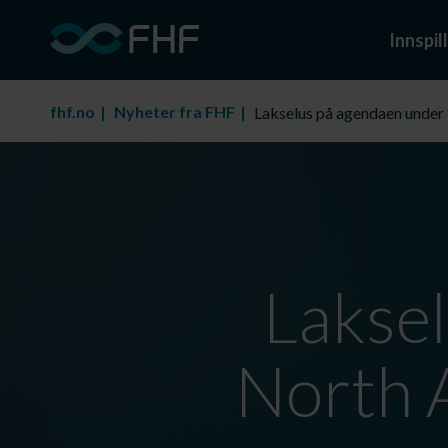
Innspill
fhf.no
Nyheter fra FHF
Lakselus på agendaen under
Lakse
North 