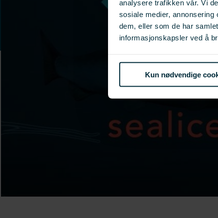
analysere trafikken vår. Vi 
sosiale medier, annonsering 
dem, eller som de har samle
informasjonskapsler ved å br
Kun nødvendige cook