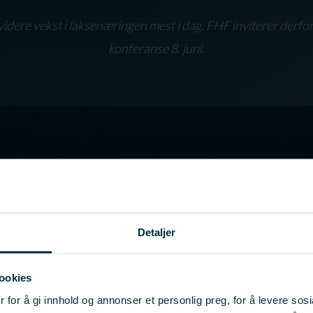
idere vekst i laksenæringen mest i dag. FHF inviterer derfor
konferanse 8. juni.
Detaljer
ookies
 for å gi innhold og annonser et personlig preg, for å levere sos