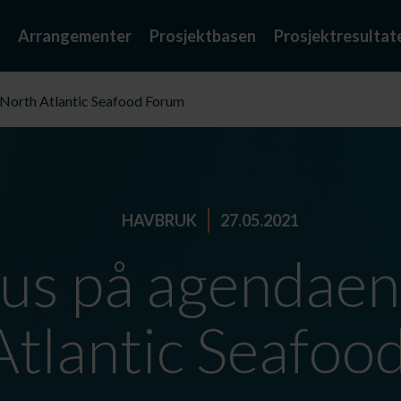
Arrangementer
Prosjektbasen
Prosjektresultat
 North Atlantic Seafood Forum
HAVBRUK
27.05.2021
lus på agendaen
Atlantic Seafoo