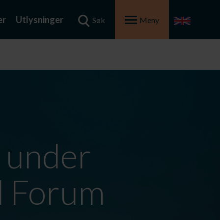
er
Utlysninger
Søk
Meny
 under
d Forum