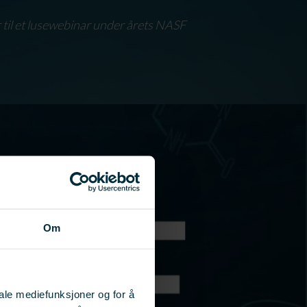
 til et lusewebinar under årets NASF
Om
iale mediefunksjoner og for å