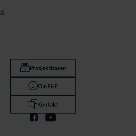
06
Prosjektbasen
Om FHF
Kontakt