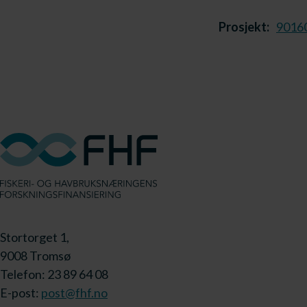
Prosjekt:
9016
Stortorget 1,
9008 Tromsø
Telefon: 23 89 64 08
E-post:
post@fhf.no