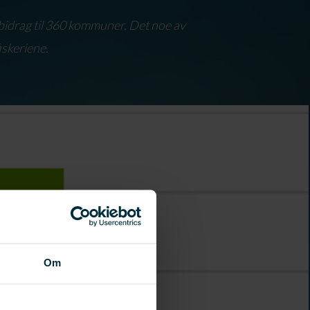
sbidrag til 360 kommuner. Det noe av
iskeriene.
Om