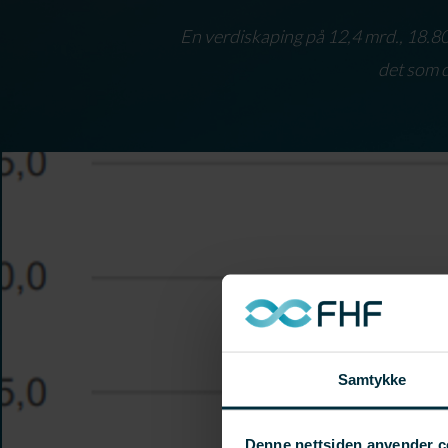
En verdiskaping på 12,4 mrd., 18.80
det som d
Samtykke
Denne nettsiden anvender c