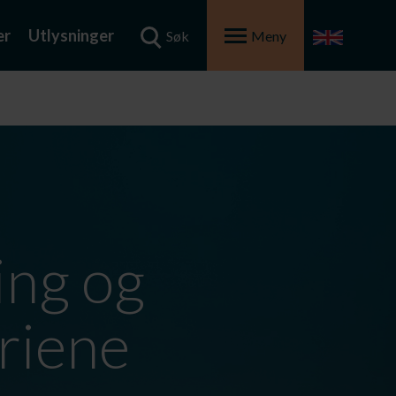
er
Utlysninger
Søk
Meny
ing og
eriene