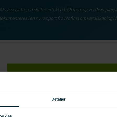
0 sysselsatte, en skatte-effekt på 5,8 mrd. og verdiskaping
okumenteres i en ny rapport fra Nofima om verdiskaping i f
Detaljer
ookies