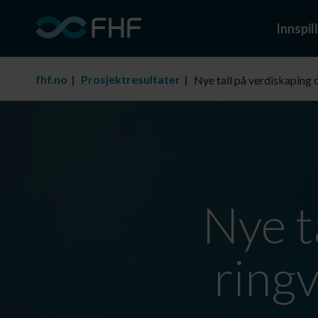
Innspill
fhf.no
Prosjektresultater
Nye tall på verdiskaping o
Nye t
ringv