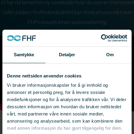
Vi har nå lansert en ny samleside hvor du som er interessert
i eller jobber i hvitfiskindustrien kan finne en oversikt over
FHFs innsats innen automatisering.
Samtykke
Detaljer
Om
Denne nettsiden anvender cookies
Vi bruker informasjonskapsler for å gi innhold og
annonser et personlig preg, for å levere sosiale
mediefunksjoner og for å analysere trafikken vår. Vi deler
dessuten informasjon om hvordan du bruker nettstedet
vårt, med partnerne våre innen sosiale medier,
annonsering og analysearbeid, som kan kombinere den
med annen informasjon du har gjort tilgjengelig for dem,