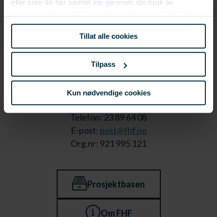
eller som de har samlet inn gjennom din bruk av
tjenestene deres. Du samtykker vår bruk av nødvendige
informasjonskapsler ved å bruke nettstedet vårt.
Tillat alle cookies
Tilpass
Stortorget 1,
Kun nødvendige cookies
9008 Tromsø
Telefon: 23 89 64 08
E-post:
post@fhf.no
Org.nr: 921 995 121
Prosjektbasen
Om FHF