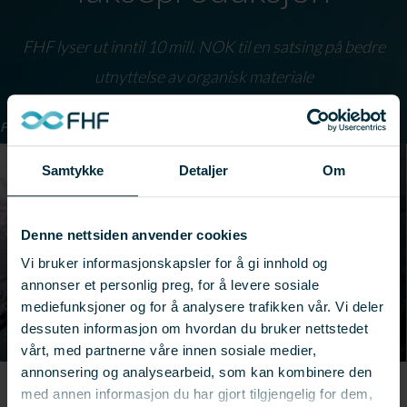
FHF lyser ut inntil 10 mill. NOK til en satsing på bedre
utnyttelse av organisk materiale
Foto: Aleksander Nordahl
Samtykke
Detaljer
Om
Denne nettsiden anvender cookies
Vi bruker informasjonskapsler for å gi innhold og
annonser et personlig preg, for å levere sosiale
mediefunksjoner og for å analysere trafikken vår. Vi deler
dessuten informasjon om hvordan du bruker nettstedet
vårt, med partnerne våre innen sosiale medier,
annonsering og analysearbeid, som kan kombinere den
med annen informasjon du har gjort tilgjengelig for dem,