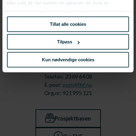
eller som de har samlet inn gjennom din bruk av
tjenestene deres. Du samtykker vår bruk av nødvendige
informasjonskapsler ved å bruke nettstedet vårt.
Tillat alle cookies
Tilpass
Stortorget 1,
Kun nødvendige cookies
9008 Tromsø
Telefon: 23 89 64 08
E-post:
post@fhf.no
Org.nr: 921 995 121
Prosjektbasen