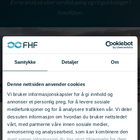
En ny analyse viser verdiskaping og ringvirkninger i
fiskeflåten.
Samtykke
Detaljer
Om
Denne nettsiden anvender cookies
Vi bruker informasjonskapsler for å gi innhold og
annonser et personlig preg, for å levere sosiale
mediefunksjoner og for å analysere trafikken vår. Vi deler
← Se flere resultater
dessuten informasjon om hvordan du bruker nettstedet
vårt, med partnerne våre innen sosiale medier,
Prosjekt:
901606
annonsering og analysearbeid, som kan kombinere den
med annen informasjon du har gjort tilgjengelig for dem,