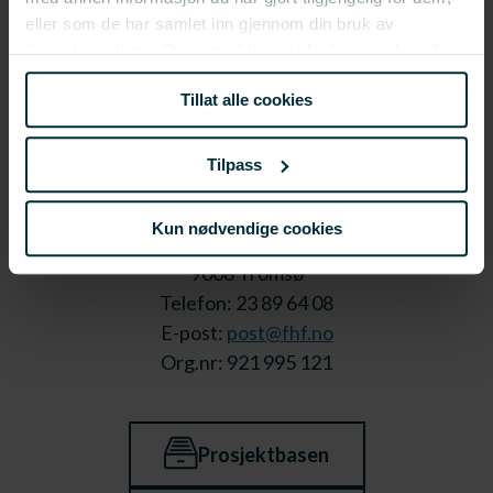
eller som de har samlet inn gjennom din bruk av
tjenestene deres. Du samtykker vår bruk av nødvendige
informasjonskapsler ved å bruke nettstedet vårt.
Tillat alle cookies
Tilpass
Kun nødvendige cookies
Stortorget 1,
9008 Tromsø
Telefon: 23 89 64 08
E-post:
post@fhf.no
Org.nr: 921 995 121
Prosjektbasen