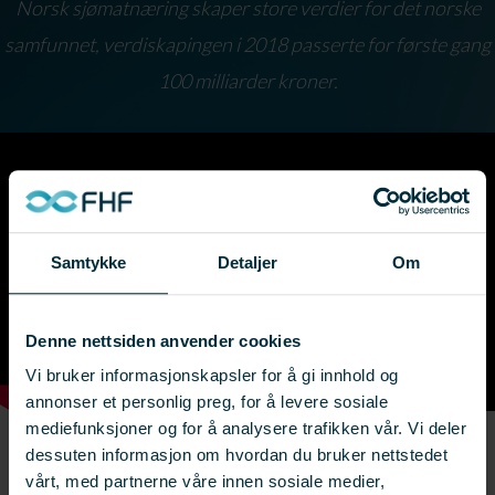
Norsk sjømatnæring skaper store verdier for det norske
samfunnet, verdiskapingen i 2018 passerte for første gang
100 milliarder kroner.
Samtykke
Detaljer
Om
Denne nettsiden anvender cookies
Vi bruker informasjonskapsler for å gi innhold og
annonser et personlig preg, for å levere sosiale
mediefunksjoner og for å analysere trafikken vår. Vi deler
dessuten informasjon om hvordan du bruker nettstedet
← Se flere resultater
vårt, med partnerne våre innen sosiale medier,