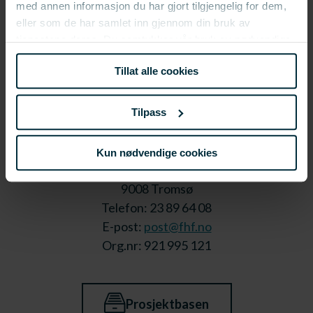
med annen informasjon du har gjort tilgjengelig for dem,
eller som de har samlet inn gjennom din bruk av
tjenestene deres. Du samtykker vår bruk av nødvendige
informasjonskapsler ved å bruke nettstedet vårt.
Tillat alle cookies
Tilpass
Kun nødvendige cookies
Stortorget 1,
9008 Tromsø
Telefon: 23 89 64 08
E-post:
post@fhf.no
Org.nr: 921 995 121
Prosjektbasen