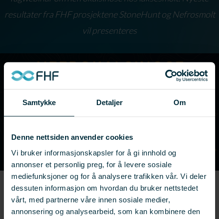
resultater fra FHF prosjektene StoneHunt og Nefrosmolt
vil presenteres
Samtykke
Detaljer
Om
Denne nettsiden anvender cookies
Vi bruker informasjonskapsler for å gi innhold og
annonser et personlig preg, for å levere sosiale
mediefunksjoner og for å analysere trafikken vår. Vi deler
← Se flere resultater
dessuten informasjon om hvordan du bruker nettstedet
vårt, med partnerne våre innen sosiale medier,
Prosjekter:
901587 ,
901588
annonsering og analysearbeid, som kan kombinere den