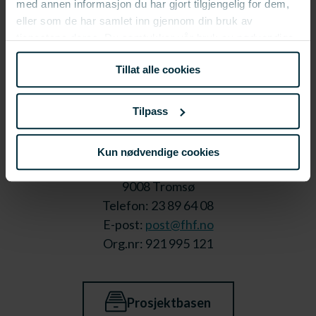
med annen informasjon du har gjort tilgjengelig for dem,
eller som de har samlet inn gjennom din bruk av
tjenestene deres. Du samtykker vår bruk av nødvendige
informasjonskapsler ved å bruke nettstedet vårt.
Tillat alle cookies
Tilpass
Kun nødvendige cookies
Stortorget 1,
9008 Tromsø
Telefon: 23 89 64 08
E-post:
post@fhf.no
Org.nr: 921 995 121
Prosjektbasen