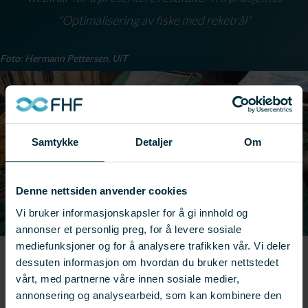
"Optimalisering av fiske med reketrål"
Foto: Hermann Pettersen, UiT
Samtykke
Detaljer
Om
Denne nettsiden anvender cookies
Vi bruker informasjonskapsler for å gi innhold og
annonser et personlig preg, for å levere sosiale
mediefunksjoner og for å analysere trafikken vår. Vi deler
← Se flere resultater
dessuten informasjon om hvordan du bruker nettstedet
vårt, med partnerne våre innen sosiale medier,
Prosjekt:
901303
annonsering og analysearbeid, som kan kombinere den