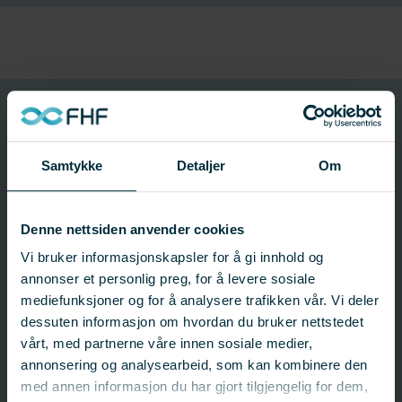
263024
Prosjektnummer
Samtykke
Detaljer
Om
Prosjektinformasjon
Denne nettsiden anvender cookies
Prosjektnummer: 263024
Status:
Avsluttet
Vi bruker informasjonskapsler for å gi innhold og
Startdato: 15.09.2005
annonser et personlig preg, for å levere sosiale
Sluttdato: 15.09.2006
mediefunksjoner og for å analysere trafikken vår. Vi deler
Fagfelt:
Felles satsingsområder;
Marked og samfunn
dessuten informasjon om hvordan du bruker nettstedet
vårt, med partnerne våre innen sosiale medier,
annonsering og analysearbeid, som kan kombinere den
FHF-ansvarlig
med annen informasjon du har gjort tilgjengelig for dem,