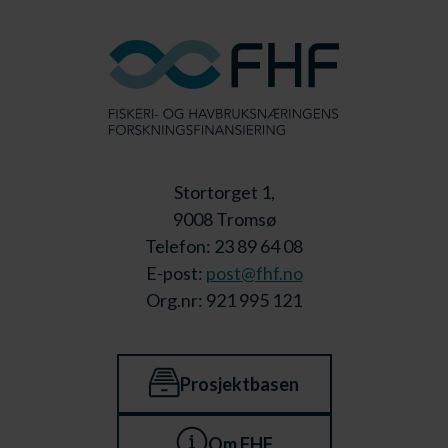
Stortorget 1,
9008 Tromsø
Telefon: 23 89 64 08
E-post:
post@fhf.no
Org.nr: 921 995 121
Prosjektbasen
Om FHF