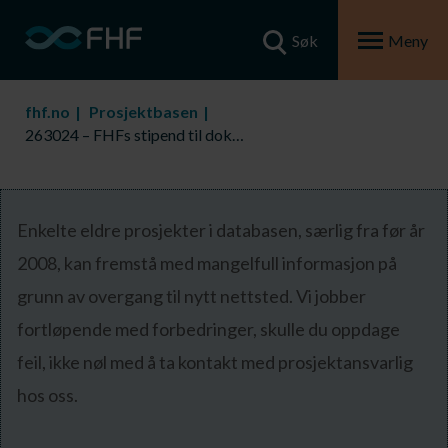
Søk
Meny
fhf.no
Prosjektbasen
263024 – FHFs stipend til doktorgrads- og post.doc-kandidater
Enkelte eldre prosjekter i databasen, særlig fra før år
2008, kan fremstå med mangelfull informasjon på
grunn av overgang til nytt nettsted. Vi jobber
fortløpende med forbedringer, skulle du oppdage
feil, ikke nøl med å ta kontakt med prosjektansvarlig
hos oss.