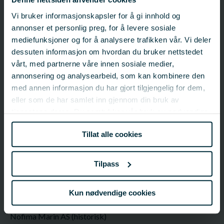
Vi bruker informasjonskapsler for å gi innhold og
annonser et personlig preg, for å levere sosiale
Prosjektinformasjon
mediefunksjoner og for å analysere trafikken vår. Vi deler
Prosjektnummer: 900061
dessuten informasjon om hvordan du bruker nettstedet
Status:
Avsluttet
vårt, med partnerne våre innen sosiale medier,
Startdato: 20.06.2008
annonsering og analysearbeid, som kan kombinere den
Sluttdato: 01.10.2010
med annen informasjon du har gjort tilgjengelig for dem,
Fagfelt:
Felles satsingsområder;
Marint restråstoff
eller som de har samlet inn gjennom din bruk av
tjenestene deres. Du samtykker vår bruk av nødvendige
informasjonskapsler ved å bruke nettstedet vårt.
FHF-ansvarlig
Tillat alle cookies
FHF
post@fhf.no
Tilpass
Kun nødvendige cookies
Ansvarlig organisasjon
Nofima Marin AS (historisk)