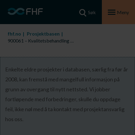
Søk
Meny
fhf.no
Prosjektbasen
900061 – Kvalitetsbehandling fisk og biprodukter ved ilandføring rundfisk
Enkelte eldre prosjekter i databasen, særlig fra før år
2008, kan fremstå med mangelfull informasjon på
grunn av overgang til nytt nettsted. Vi jobber
fortløpende med forbedringer, skulle du oppdage
feil, ikke nøl med å ta kontakt med prosjektansvarlig
hos oss.