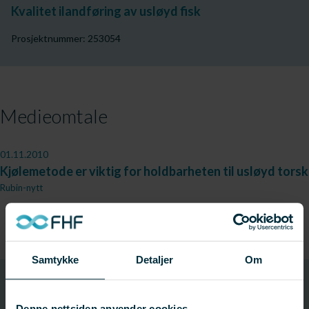
Kvalitet ilandføring av usløyd fisk
Prosjektnummer: 253054
Medieomtale
01.11.2010
Kjølemetode er viktig for holdbarheten til usløyd torsk
Rubin-nytt
Samtykke
Detaljer
Om
900061
Prosjektnummer
Denne nettsiden anvender cookies