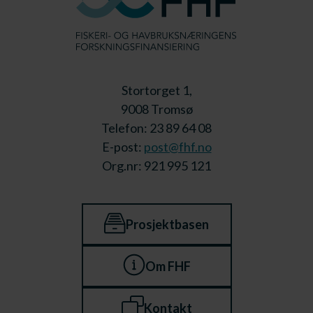
Stortorget 1,
9008 Tromsø
Telefon: 23 89 64 08
E-post:
post@fhf.no
Org.nr: 921 995 121
Prosjektbasen
Om FHF
Kontakt