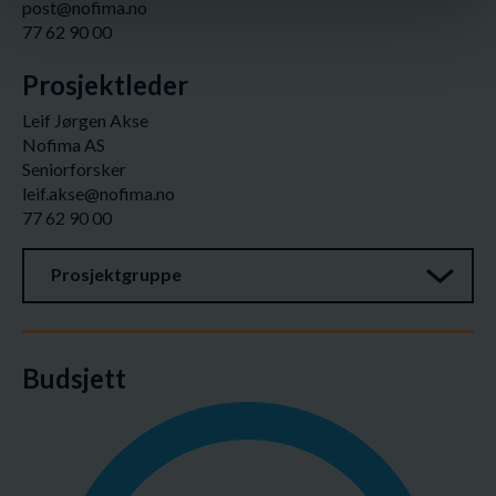
post@nofima.no
77 62 90 00
Prosjektleder
Leif Jørgen Akse
Nofima AS
Seniorforsker
leif.akse@nofima.no
77 62 90 00
Prosjektgruppe
Budsjett