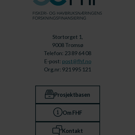
Stortorget 1,
9008 Tromsø
Telefon: 23 89 64 08
E-post:
post@fhf.no
Org.nr: 921 995 121
Prosjektbasen
Om FHF
Kontakt