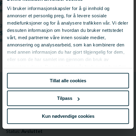
Fagsamling for verdikjede havbruk avholdt
Vi bruker informasjonskapsler for å gi innhold og
fhf.no
annonser et personlig preg, for å levere sosiale
mediefunksjoner og for å analysere trafikken vår. Vi deler
29.09.2009
dessuten informasjon om hvordan du bruker nettstedet
Slakting på merdkant og skånsommere pumping
vårt, med partnerne våre innen sosiale medier,
fhf.no
annonsering og analysearbeid, som kan kombinere den
med annen informasjon du har gjort tilgjengelig for dem,
eller som de har samlet inn gjennom din bruk av
tjenestene deres. Du samtykker vår bruk av nødvendige
informasjonskapsler ved å bruke nettstedet vårt.
Tillat alle cookies
900304
Prosjektnummer
Tilpass
Prosjektinformasjon
Kun nødvendige cookies
Prosjektnummer: 900304
Status:
Avsluttet