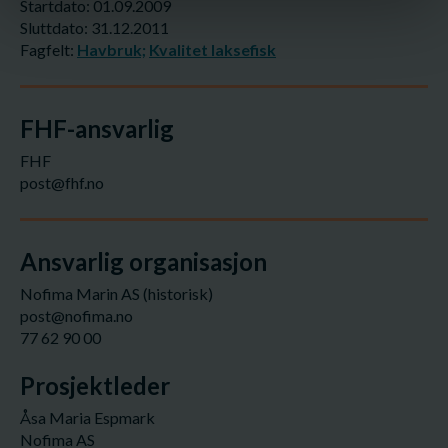
Startdato: 01.09.2009
Sluttdato: 31.12.2011
Fagfelt:
Havbruk;
Kvalitet laksefisk
FHF-ansvarlig
FHF
post@fhf.no
Ansvarlig organisasjon
Nofima Marin AS (historisk)
post@nofima.no
77 62 90 00
Prosjektleder
Åsa Maria Espmark
Nofima AS