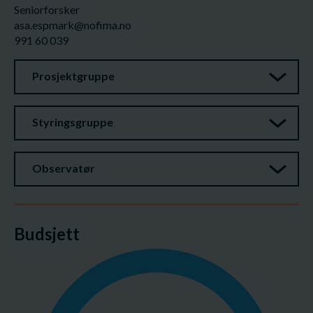
Seniorforsker
asa.espmark@nofima.no
991 60 039
Prosjektgruppe
Styringsgruppe
Observatør
Budsjett