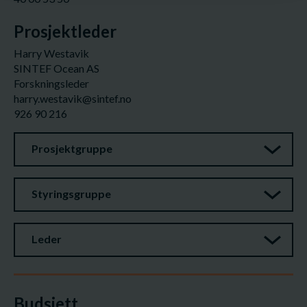
Prosjektleder
Harry Westavik
SINTEF Ocean AS
Forskningsleder
harry.westavik@sintef.no
926 90 216
Prosjektgruppe
Styringsgruppe
Leder
Budsjett