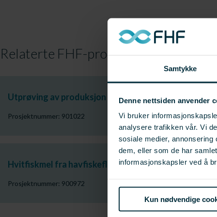
Relaterte FHF-prosjekter
Samtykke
Utprøving av produksjon og marked for ombordprodu
Denne nettsiden anvender c
Vi bruker informasjonskapsler
Prosjektnummer: 901022
analysere trafikken vår. Vi 
sosiale medier, annonsering 
dem, eller som de har samle
informasjonskapsler ved å br
Hvitfiskmel fra havfiskeflåten: Arbeidsseminar
Prosjektnummer: 900972
Kun nødvendige cook