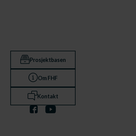
Prosjektbasen
Om FHF
Kontakt