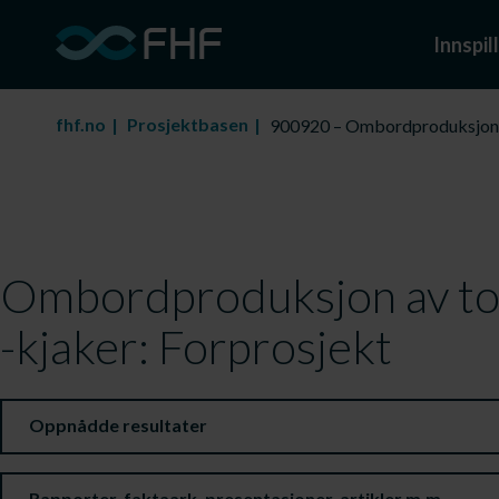
Innspill
fhf.no
Prosjektbasen
900920 – Ombordproduksjon a
Ombordproduksjon av to
-kjaker: Forprosjekt
Oppnådde resultater
Rapporter, faktaark, presentasjoner, artikler m.m.