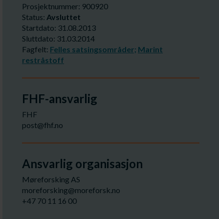
Prosjektnummer: 900920
Status:
Avsluttet
Startdato: 31.08.2013
Sluttdato: 31.03.2014
Fagfelt:
Felles satsingsområder;
Marint
restråstoff
FHF-ansvarlig
FHF
post@fhf.no
Ansvarlig organisasjon
Møreforsking AS
moreforsking@moreforsk.no
+47 70 11 16 00