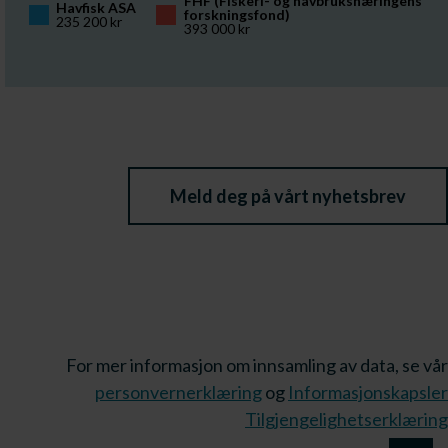
FHF (Fiskeri- og havbruksnæringens 
Havfisk ASA
forskningsfond)
235 200 kr
393 000 kr
Meld deg på vårt nyhetsbrev
For mer informasjon om innsamling av data, se vår
personvernerklæring
og
Informasjonskapsler
Tilgjengelighetserklæring