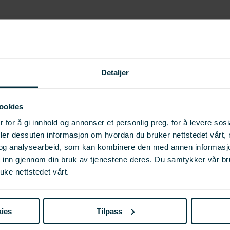
Detaljer
serte torskekinn og tunger
ookies
 for å gi innhold og annonser et personlig preg, for å levere sos
deler dessuten informasjon om hvordan du bruker nettstedet vårt,
og analysearbeid, som kan kombinere den med annen informasjon d
t inn gjennom din bruk av tjenestene deres. Du samtykker vår b
uke nettstedet vårt.
ies
Tilpass