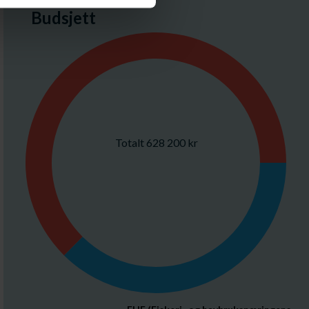
Budsjett
Totalt 628 200 kr