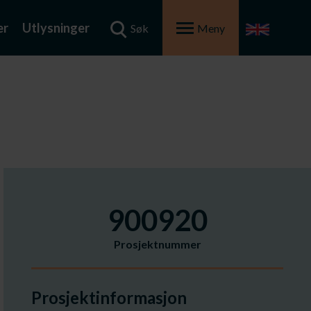
er
Utlysninger
Søk
Meny
900920
Prosjektnummer
Prosjektinformasjon