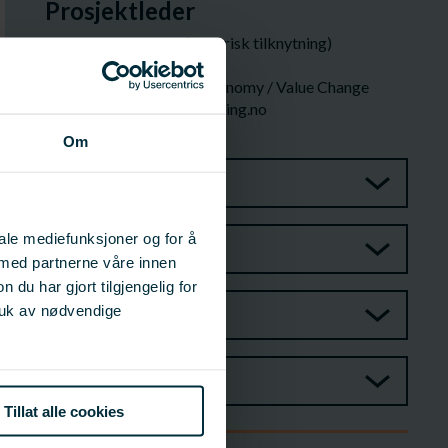
Prosjektleder
Margareth Kjerstad (historisk tilknytning)
Møreforsking AS
Research Manager Bioeconomy / Value Change
moreforsking@moreforsking.no
70 11 16 00
Om
Prosjektgruppe
iale mediefunksjoner og for å
Styringsgruppe
 med partnerne våre innen
u har gjort tilgjengelig for
ruk av nødvendige
Observatør
Leder
Tillat alle cookies