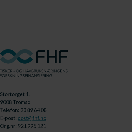
Stortorget 1,
9008 Tromsø
Telefon: 23 89 64 08
E-post:
post@fhf.no
Org.nr: 921 995 121