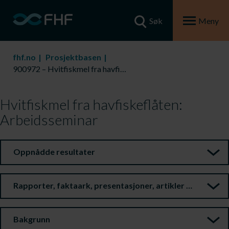
Søk
Meny
fhf.no
Prosjektbasen
900972 – Hvitfiskmel fra havfiskeflåten: Arbeidsseminar
Hvitfiskmel fra havfiskeflåten:
Arbeidsseminar
Oppnådde resultater
Rapporter, faktaark, presentasjoner, artikler m.m.
Bakgrunn