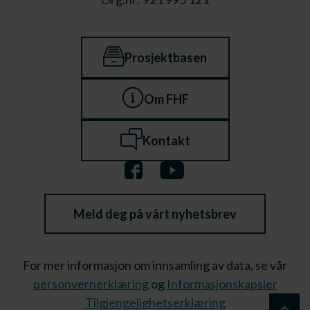
Prosjektbasen
Om FHF
Kontakt
Meld deg på vårt nyhetsbrev
For mer informasjon om innsamling av data, se vår
personvernerklæring
og
Informasjonskapsler
Tilgjengelighetserklæring
keyboard_arrow_up