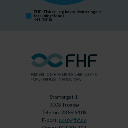
FHF (Fiskeri- og havbruksnæringens 
forskningsfond)
441 000 kr
Stortorget 1,
9008 Tromsø
Telefon: 23 89 64 08
E-post:
post@fhf.no
Org.nr: 921 995 121