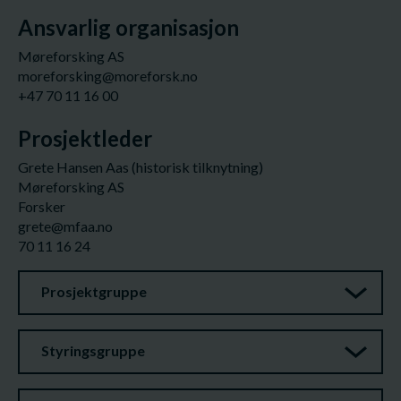
Ansvarlig organisasjon
Møreforsking AS
moreforsking@moreforsk.no
+47 70 11 16 00
Prosjektleder
Grete Hansen Aas (historisk tilknytning)
Møreforsking AS
Forsker
grete@mfaa.no
70 11 16 24
Prosjektgruppe
Styringsgruppe