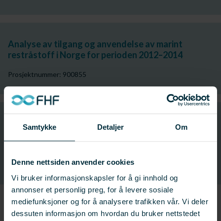
Analyse av tilgang og anvendelse av marint
restråstoff i Norge for perioden 2012–2014
Prosjektnummer: 900855
Ensilering av restråstoff i hvitfiskflåten: Potensial
Samtykke
Detaljer
Om
for verdiskapning og krav til infrastruktur,
logistikk og teknologi. Forprosjekt
Denne nettsiden anvender cookies
Prosjektnummer: 900853
Vi bruker informasjonskapsler for å gi innhold og
annonser et personlig preg, for å levere sosiale
mediefunksjoner og for å analysere trafikken vår. Vi deler
dessuten informasjon om hvordan du bruker nettstedet