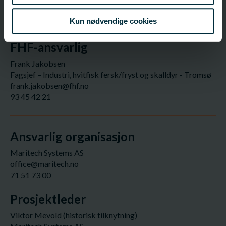
Fagfelt:
Villfisk;
Industri, fersk/fryst torskefisk
Kun nødvendige cookies
FHF-ansvarlig
Frank Jakobsen
Fagsjef – Industri, hvitfisk fersk/fryst og skalldyr - Tromsø
frank.jakobsen@fhf.no
93 45 42 21
Ansvarlig organisasjon
Maritech Systems AS
office@maritech.no
71 51 73 00
Prosjektleder
Viktor Mevold (historisk tilknytning)