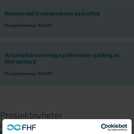
Kommersiell kveisdeteksjon på hvitfisk
Prosjektnummer: 901614
Automatisk sortering og interleave-pakking av
filet om bord
Prosjektnummer: 901490
Prosjektnyheter
24.11.2020
Banebrytende teknologi for bedret