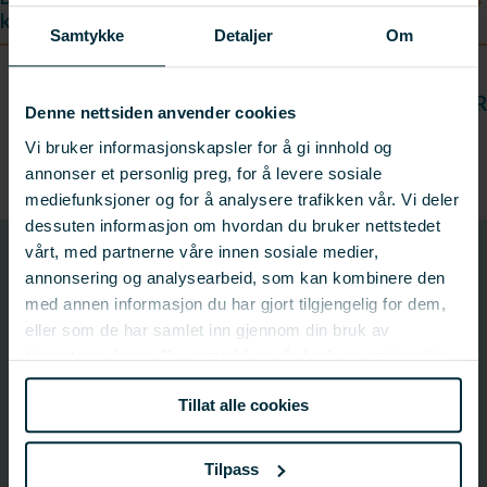
kvalitetskontroll lansert
Samtykke
Detaljer
Om
LES FLERE NYHETER
Denne nettsiden anvender cookies
Vi bruker informasjonskapsler for å gi innhold og
annonser et personlig preg, for å levere sosiale
mediefunksjoner og for å analysere trafikken vår. Vi deler
dessuten informasjon om hvordan du bruker nettstedet
vårt, med partnerne våre innen sosiale medier,
901489
annonsering og analysearbeid, som kan kombinere den
Prosjektnummer
med annen informasjon du har gjort tilgjengelig for dem,
eller som de har samlet inn gjennom din bruk av
tjenestene deres. Du samtykker vår bruk av nødvendige
Prosjektinformasjon
informasjonskapsler ved å bruke nettstedet vårt.
Tillat alle cookies
Prosjektnummer: 901489
Status:
Avsluttet
Startdato: 15.04.2018
Tilpass
Sluttdato: 14.11.2022