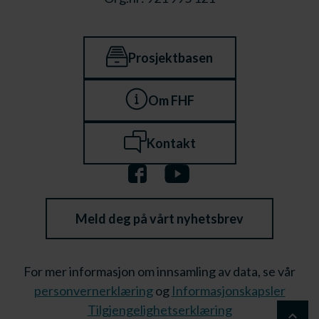
Prosjektbasen
Om FHF
Kontakt
Meld deg på vårt nyhetsbrev
For mer informasjon om innsamling av data, se vår
personvernerklæring
og
Informasjonskapsler
Tilgjengelighetserklæring
keyboard_arrow_up