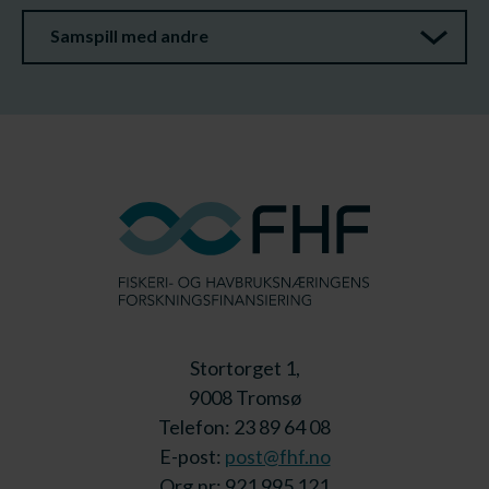
Samspill med andre
Stortorget 1,
9008 Tromsø
Telefon: 23 89 64 08
E-post:
post@fhf.no
Org.nr: 921 995 121