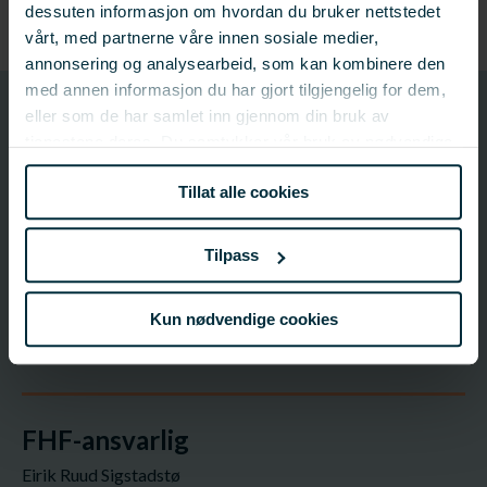
dessuten informasjon om hvordan du bruker nettstedet
vårt, med partnerne våre innen sosiale medier,
annonsering og analysearbeid, som kan kombinere den
med annen informasjon du har gjort tilgjengelig for dem,
902021
eller som de har samlet inn gjennom din bruk av
Prosjektnummer
tjenestene deres. Du samtykker vår bruk av nødvendige
informasjonskapsler ved å bruke nettstedet vårt.
Tillat alle cookies
Prosjektinformasjon
Tilpass
Prosjektnummer: 902021
Status:
Pågår
Startdato: 01.04.2025
Kun nødvendige cookies
Sluttdato: 30.09.2027
Fagfelt:
Havbruk;
Fiskehelse og fiskevelferd
FHF-ansvarlig
Eirik Ruud Sigstadstø