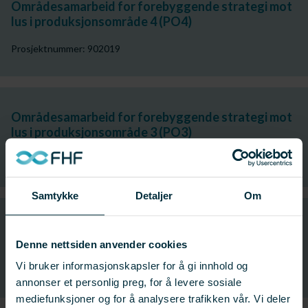
Områdesamarbeid for forebyggende strategi mot
lus i produksjonsområde 4 (PO4)
Prosjektnummer: 902019
Områdesamarbeid for forebyggende strategi mot
lus i produksjonsområde 3 (PO3)
Prosjektnummer: 902015
Samtykke
Detaljer
Om
Rensefiskbetingelser: Betingelser som fremmer
lusespising hos rensefisk
Denne nettsiden anvender cookies
Vi bruker informasjonskapsler for å gi innhold og
Prosjektnummer: 901766
annonser et personlig preg, for å levere sosiale
mediefunksjoner og for å analysere trafikken vår. Vi deler