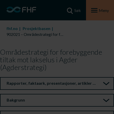
Søk
Meny
fhf.no
Prosjektbasen
902021 – Områdestrategi for forebyggende tiltak mot lakselus i Agder (Agderstrategi)
Områdestrategi for forebyggende
tiltak mot lakselus i Agder
(Agderstrategi)
Rapporter, faktaark, presentasjoner, artikler m.m.
Bakgrunn