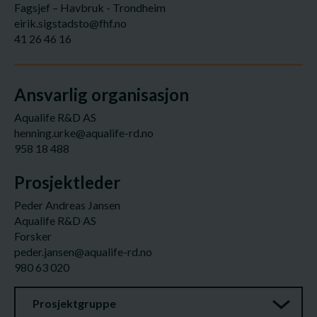
Fagsjef – Havbruk - Trondheim
eirik.sigstadsto@fhf.no
41 26 46 16
Ansvarlig organisasjon
Aqualife R&D AS
henning.urke@aqualife-rd.no
958 18 488
Prosjektleder
Peder Andreas Jansen
Aqualife R&D AS
Forsker
peder.jansen@aqualife-rd.no
980 63 020
Prosjektgruppe