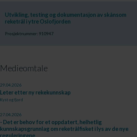
Utvikling, testing og dokumentasjon av skånsom
reketrål i ytre Oslofjorden
Prosjektnummer: 910947
Medieomtale
29.04.2026
Leter etter ny rekekunnskap
Kyst og fjord
27.04.2026
- Det er behov for et oppdatert, helhetlig
kunnskapsgrunnlag om reketrålfisket i lys av de nye
reguleringene