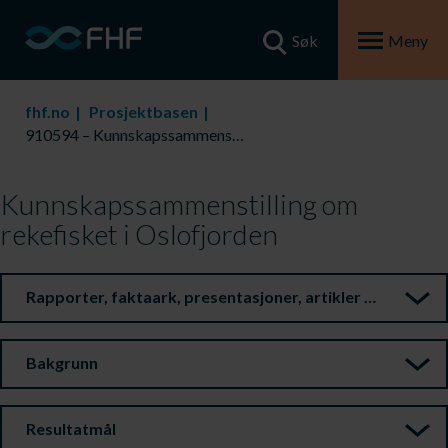
Søk
Meny
fhf.no
Prosjektbasen
910594 – Kunnskapssammenstilling om rekefisket i Oslofjorden
Kunnskapssammenstilling om
rekefisket i Oslofjorden
Rapporter, faktaark, presentasjoner, artikler m.m.
Bakgrunn
Resultatmål