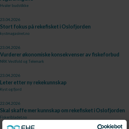
Hvaler budstikke
23.04.2026
Stort fokus på rekefisket i Oslofjorden
kystmagasinet.no
23.04.2026
Vurderer økonomiske konsekvenser av fiskeforbud
NRK Vestfold og Telemark
23.04.2026
Leter etter ny rekekunnskap
Kyst og fjord
22.04.2026
Skal skaffe mer kunnskap om rekefisket i Oslofjorden
Fiskeribladet.no