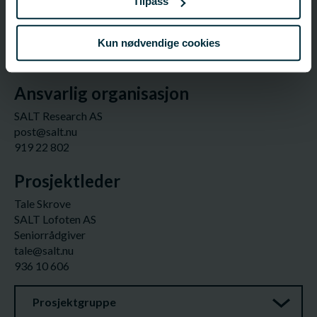
Tilpass
Fagsjef – Fiskeri - Ålesund
eduardo.grimaldo@fhf.no
40 62 40 14
Kun nødvendige cookies
Ansvarlig organisasjon
SALT Research AS
post@salt.nu
919 22 802
Prosjektleder
Tale Skrove
SALT Lofoten AS
Seniorrådgiver
tale@salt.nu
936 10 606
Prosjektgruppe