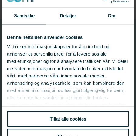
Samtykke
Detaljer
Om
910594
Denne nettsiden anvender cookies
Prosjektnummer
Vi bruker informasjonskapsler for å gi innhold og
annonser et personlig preg, for å levere sosiale
Prosjektinformasjon
mediefunksjoner og for å analysere trafikken vår. Vi deler
dessuten informasjon om hvordan du bruker nettstedet
Prosjektnummer: 910594
vårt, med partnerne våre innen sosiale medier,
Status:
Pågår
annonsering og analysearbeid, som kan kombinere den
Startdato: 01.02.2026
med annen informasjon du har gjort tilgjengelig for dem,
Sluttdato: 31.01.2027
eller som de har samlet inn gjennom din bruk av
Fagfelt:
Villfisk;
Fiskeri- og fartøyteknologi
tjenestene deres. Du samtykker vår bruk av nødvendige
informasjonskapsler ved å bruke nettstedet vårt.
Tillat alle cookies
FHF-ansvarlig
Eduardo Grimaldo