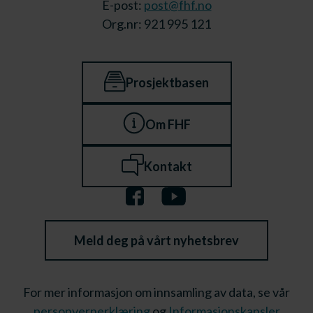
E-post:
post@fhf.no
Org.nr: 921 995 121
Prosjektbasen
Om FHF
Kontakt
Meld deg på vårt nyhetsbrev
For mer informasjon om innsamling av data, se vår
personvernerklæring
og
Informasjonskapsler