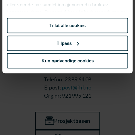
eller som de har samlet inn gjennom din bruk av
tjenestene deres. Du samtykker vår bruk av nødvendige
informasjonskapsler ved å bruke nettstedet vårt.
Tillat alle cookies
Tilpass
Kun nødvendige cookies
Stortorget 1,
9008 Tromsø
Telefon: 23 89 64 08
E-post:
post@fhf.no
Org.nr: 921 995 121
Prosjektbasen