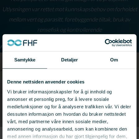
Utlysningen var rettet mot kunnskapsbehov om forholdet
mellom vert og parasitt, forebyggende tiltak, bruk av
rensefisk og kontrollerende
Foto: Melanie Andrews, NMBU Veterinærhøyskolen
Samtykke
Detaljer
Om
Denne nettsiden anvender cookies
Vi bruker informasjonskapsler for å gi innhold og
annonser et personlig preg, for å levere sosiale
mediefunksjoner og for å analysere trafikken vår. Vi deler
dessuten informasjon om hvordan du bruker nettstedet
vårt, med partnerne våre innen sosiale medier,
annonsering og analysearbeid, som kan kombinere den
med annen informasjon du har gjort tilgjengelig for dem,