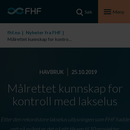
Søk
Meny
fhf.no
Nyheter fra FHF
Målrettet kunnskap for kontroll med lakselus
HAVBRUK
25.10.2019
Målrettet kunnskap for
kontroll med lakselus
Etter den rekordstore lakselus utlysningen som FHF hadde
rett på nyåret er det nå gitt tilsagn til 10 prosjekter.