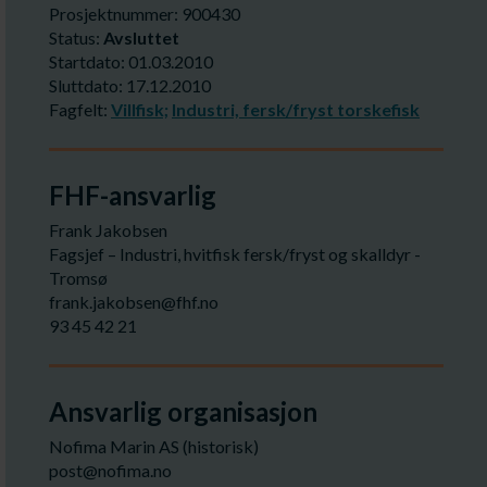
Prosjektnummer: 900430
Status:
Avsluttet
Startdato: 01.03.2010
Sluttdato: 17.12.2010
Fagfelt:
Villfisk;
Industri, fersk/fryst torskefisk
FHF-ansvarlig
Frank Jakobsen
Fagsjef – Industri, hvitfisk fersk/fryst og skalldyr -
Tromsø
frank.jakobsen@fhf.no
93 45 42 21
Ansvarlig organisasjon
Nofima Marin AS (historisk)
post@nofima.no