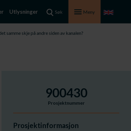
er
Utlysninger
Søk
Meny
n det samme skje på andre siden av kanalen?
900430
Prosjektnummer
Prosjektinformasjon