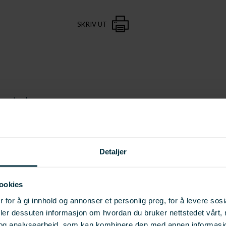
SKRIV UT
mtale
ert britenes fiskevaner
Detaljer
.no
ookies
hips?
 for å gi innhold og annonser et personlig preg, for å levere sos
deler dessuten informasjon om hvordan du bruker nettstedet vårt,
og analysearbeid, som kan kombinere den med annen informasjon d