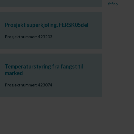
fhf.no
Prosjekt superkjøling. FERSK05del
Prosjektnummer: 423203
Temperaturstyring fra fangst til
marked
Prosjektnummer: 423074