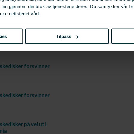
t inn gjennom din bruk av tjenestene deres. Du samtykker vår b
iskedisker forsvinner
uke nettstedet vårt.
ies
Tilpass
skedisker på vei ut
iskedisker forsvinner
iskedisker forsvinner
skedisker på vei ut i
nia